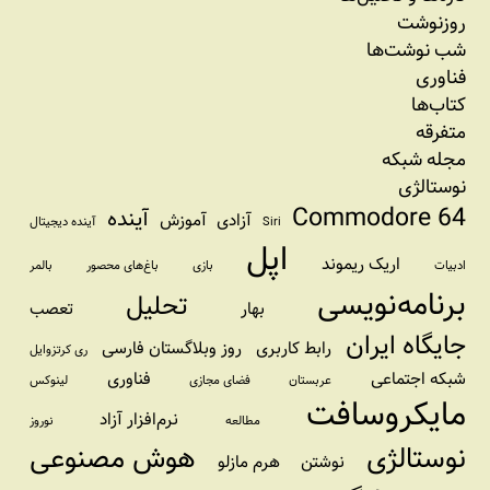
روزنوشت
شب نوشت‌ها
فناوری
کتاب‌ها
متفرقه
مجله شبکه
نوستالژی
Commodore 64
آینده
آزادی
آموزش
Siri
آینده دیجیتال
اپل
اریک ریموند
ادبیات
بازی
باغ‌های محصور
بالمر
برنامه‌نویسی
تحلیل
بهار
تعصب
جایگاه ایران
رابط کاربری
روز وبلاگستان فارسی
ری کرتزوایل
شبکه اجتماعی
فناوری
عربستان
فضای مجازی
لینوکس
مایکروسافت
نرم‌افزار آزاد
مطالعه
نوروز
نوستالژی
هوش مصنوعی
نوشتن
هرم مازلو