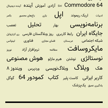
Commodore 64
آینده
آزادی
آموزش
Siri
آینده دیجیتال
اپل
اریک ریموند
ادبیات
بازی
باغ‌های محصور
بالمر
برنامه‌نویسی
تحلیل
بهار
تعصب
جایگاه ایران
رابط کاربری
روز وبلاگستان فارسی
ری کرتزوایل
شبکه اجتماعی
فناوری
عربستان
فضای مجازی
لینوکس
مایکروسافت
نرم‌افزار آزاد
مطالعه
نوروز
نوستالژی
هوش مصنوعی
نوشتن
هرم مازلو
وبلاگ
هک
وبلاگ‌نویسی
ویندوز ۸
وردپرس
کمودور 64
کتاب
کاربر ایرانی
کاست پلیر
گوگل
یک‌پزشک
یادگیری عمیق