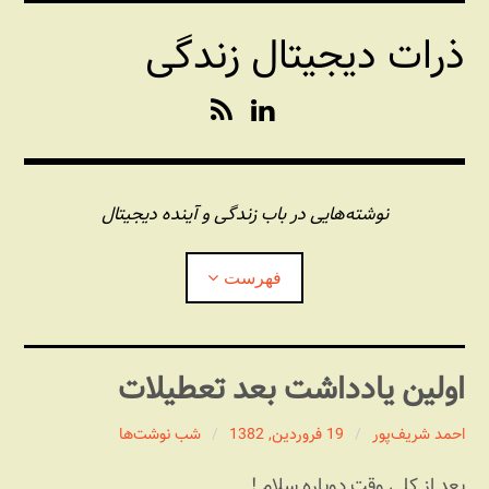
فتن
ذرات دیجیتال زندگی
ه
حتوا
R
L
S
i
S
n
k
e
نوشته‌هایی در باب زندگی و آینده دیجیتال
d
I
فهرست
n
درباره این وبلاگ
اولین یادداشت بعد تعطیلات
مجله شبکه
بازکردن
زیرفهر
احمد شریف‌پور
19 فروردین, 1382
شب نوشت‌ها
پندهای یونیکسی استاد «فو»
بازکردن
بعد از کلی وقت دوباره سلام !
زیرفهر