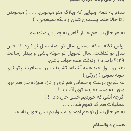
سلام به همه اونهایی که وبلاگ منو میخونن. . . . ( میخوندن
! تا حالا حتما پشیمون شدن و دیگه نمیخونن.
)
به هر حال باز هم هر از گاهی یه چیزایی مینویسم
اولین نکته اینکه امسال سال نو اصلا سال نو نبود !!! حس
سال نو نداشت. سال تحویل تو خونه باشی و بیدار (ساعت
۴:۲۹ بامداد ) اونوقت همه خواب باشن.
بعد روز اول عید همه آشناها تشریف ببرن مسافرت و تو توی
خونه بمونی ( زورکی )
یه تفریح درست و حسابی هم نری و تازه سیزده بدر هم بری
میون یه مشت غریبه توی آفتاب ! !
اگرچه آشی که خوردیم خیلی حال داد !‌ ! !
تعطیلات هم که تموم شد. . . . .
به هر حال سال نو هم اومد و امیدواریم سال خوبی باشه.
همین و والسلام