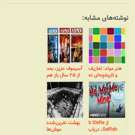
نوشته‌های مشابه:
هنر مولد: تعاریف
آسیموف عزیز، بعد
و تاریخچه‌ای نه
از ۲۵ سال باز هم
چندان مختصر
سپاسگزارم
از Slefie تا
بهشت نفرین‌شده
Selfish، درباب
موش‌ها