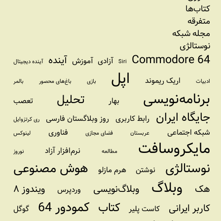
کتاب‌ها
متفرقه
مجله شبکه
نوستالژی
Commodore 64
آینده
آزادی
آموزش
Siri
آینده دیجیتال
اپل
اریک ریموند
ادبیات
بازی
باغ‌های محصور
بالمر
برنامه‌نویسی
تحلیل
بهار
تعصب
جایگاه ایران
رابط کاربری
روز وبلاگستان فارسی
ری کرتزوایل
شبکه اجتماعی
فناوری
عربستان
فضای مجازی
لینوکس
مایکروسافت
نرم‌افزار آزاد
مطالعه
نوروز
نوستالژی
هوش مصنوعی
نوشتن
هرم مازلو
وبلاگ
هک
وبلاگ‌نویسی
ویندوز ۸
وردپرس
کمودور 64
کتاب
کاربر ایرانی
کاست پلیر
گوگل