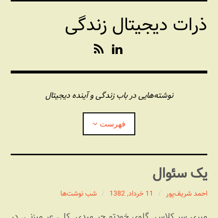
فتن
ذرات دیجیتال زندگی
ه
حتوا
R
L
S
i
S
n
k
e
نوشته‌هایی در باب زندگی و آینده دیجیتال
d
I
فهرست
n
درباره این وبلاگ
یک سئوال
مجله شبکه
بازکردن
زیرفهر
احمد شریف‌پور
11 خرداد, 1382
شب نوشت‌ها
پندهای یونیکسی استاد «فو»
بازکردن
میری سر کلاس. گلوی خودتو جر میدی. کلی عر میزنی. در
زیرفهر