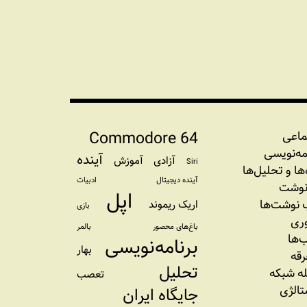
Commodore 64
ماعی
مه‏‌نویسی
آینده
آزادی
آموزش
Siri
‌‌ها و تحلیل‌ها
آینده دیجیتال
ادبیات
نوشت
اپل
نوشت‌ها
اریک ریموند
بازی
وری
باغ‌های محصور
بالمر
‌ها
برنامه‌نویسی
بهار
رقه
تحلیل
ه شبکه
تعصب
تالژی
جایگاه ایران