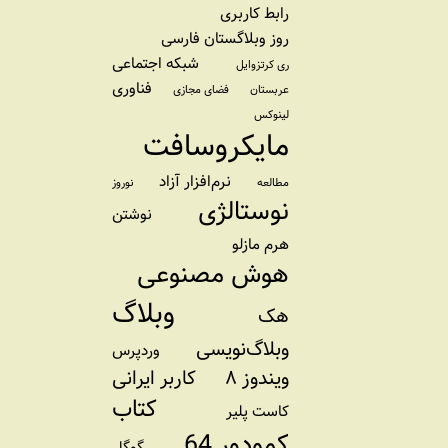
رابط کاربری
روز وبلاگستان فارسی
شبکه اجتماعی
ری کرتزوایل
فناوری
عربستان
فضای مجازی
لینوکس
مایکروسافت
نرم‌افزار آزاد
مطالعه
نوروز
نوستالژی
نوشتن
هرم مازلو
هوش مصنوعی
وبلاگ
هک
وبلاگ‌نویسی
وردپرس
ویندوز ۸
کاربر ایرانی
کتاب
کاست پلیر
کمودور 64
گوگل