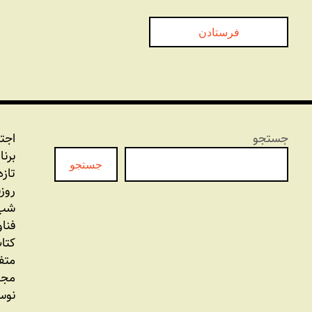
جستجو
اجت
برنا
جستجو
تازه
روز
شب 
فنا
کتاب
متف
مجل
نوس