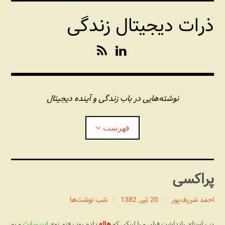
فتن
ذرات دیجیتال زندگی
ه
حتوا
R
L
S
i
S
n
k
e
نوشته‌هایی در باب زندگی و آینده دیجیتال
d
I
فهرست
n
درباره این وبلاگ
پراکسی
مجله شبکه
بازکردن
زیرفهر
احمد شریف‌پور
20 تیر, 1382
شب نوشت‌ها
پندهای یونیکسی استاد «فو»
بازکردن
زیرفهر
هاله
این سایت
در راستای یادداشت قبلی و با لینکی که
داده بود رفتم توی
و یه