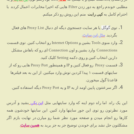
مطلبی خوندم راجع به دور زدن Filter هایی که اخیرا مخابرات اعمال کرده. با
احترام کامل به
کپی رایت
منم این روش رو ذکر میکنم.
توی
گوگل
یا هر سایت جستجوی دیگه ای دنبال Proxy List های فعال
مثل این سایت
بگردید.
.
وارد منوی Tools بشین و Internet Options رو انتخاب کنین. توی قسمت
Connections وارد بشین و اون Connection ای رو که باهاش مشکل
دارین انتخاب کنین و روی دکمه Setting کلیک کنید.
قسمت Proxy رو فعال کنین و IP و همینطور Proxy Port هایی رو که از
سایتهای قسمت ۱ پیدا کردین توش وارد میکنین. از این به بعد فیلترها
قاعدتا گول میخورن.
اگر سرعتتون پایین اومد از یه IP و یه Proxy Port دیگه استفاده کنین.
این یکی
این یک راه. اما راه دوم اینه که وارد سایتهایی مثل
بشید و آدرس
مورد نظرتون رو توی این جور سایتها وارد کنین. این سایتها خودشون همه
کارها رو انجام میدن و صفحه مورد نظر شما رو میارن.
در نهایت بازم اگر
همین سایت
مشکلتون حل نشد برای خوندن توضیح جز به جز برید به
.