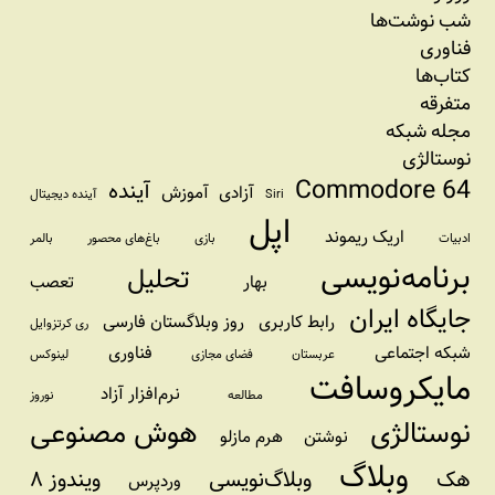
شب نوشت‌ها
فناوری
کتاب‌ها
متفرقه
مجله شبکه
نوستالژی
Commodore 64
آینده
آزادی
آموزش
Siri
آینده دیجیتال
اپل
اریک ریموند
ادبیات
بازی
باغ‌های محصور
بالمر
برنامه‌نویسی
تحلیل
بهار
تعصب
جایگاه ایران
رابط کاربری
روز وبلاگستان فارسی
ری کرتزوایل
شبکه اجتماعی
فناوری
عربستان
فضای مجازی
لینوکس
مایکروسافت
نرم‌افزار آزاد
مطالعه
نوروز
نوستالژی
هوش مصنوعی
نوشتن
هرم مازلو
وبلاگ
هک
وبلاگ‌نویسی
ویندوز ۸
وردپرس