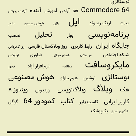
نوستالژی
Commodore 64
آینده
آزادی
آموزش
Siri
آینده دیجیتال
اپل
اریک ریموند
ادبیات
بازی
باغ‌های محصور
بالمر
برنامه‌نویسی
تحلیل
بهار
تعصب
جایگاه ایران
رابط کاربری
روز وبلاگستان فارسی
ری کرتزوایل
شبکه اجتماعی
فناوری
عربستان
فضای مجازی
لینوکس
مایکروسافت
نرم‌افزار آزاد
مطالعه
نوروز
نوستالژی
هوش مصنوعی
نوشتن
هرم مازلو
وبلاگ
هک
وبلاگ‌نویسی
ویندوز ۸
وردپرس
کمودور 64
کتاب
کاربر ایرانی
کاست پلیر
گوگل
یک‌پزشک
یادگیری عمیق