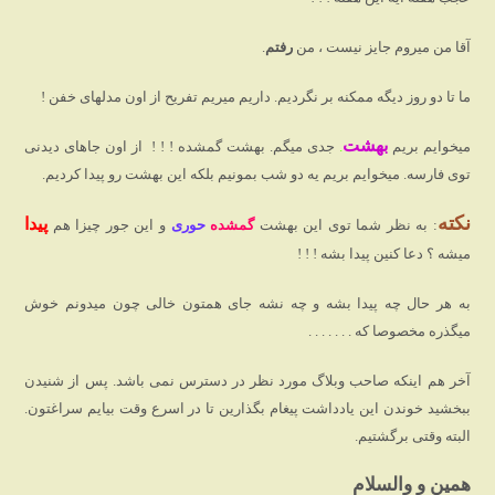
آقا من میروم جایز نیست ، من
رفتم
.
ما تا دو روز دیگه ممکنه بر نگردیم. داریم میریم تفریح از اون مدلهای خفن !‌
بهشت
میخوایم بریم
.
جدی میگم. بهشت گمشده ! ! ! از اون جاهای دیدنی
توی فارسه. میخوایم بریم یه دو شب بمونیم بلکه این بهشت رو پیدا کردیم.
نکته
پیدا
: به نظر شما توی این بهشت
گمشده
حوری
و این جور چیزا هم
میشه ؟ دعا کنین پیدا بشه ! ! !‌
به هر حال چه پیدا بشه و چه نشه جای همتون خالی چون میدونم خوش
میگذره مخصوصا که . . . . . . .
آخر هم اینکه صاحب وبلاگ مورد نظر در دسترس نمی باشد. پس از شنیدن
ببخشید خوندن این یادداشت پیغام بگذارین تا در اسرع وقت بیایم سراغتون.
البته وقتی برگشتیم.
همین و والسلام