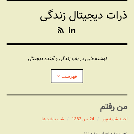
فتن
ذرات دیجیتال زندگی
ه
حتوا
R
L
S
i
S
n
k
e
نوشته‌هایی در باب زندگی و آینده دیجیتال
d
I
فهرست
n
درباره این وبلاگ
من رفتم
مجله شبکه
بازکردن
زیرفهر
احمد شریف‌پور
24 تیر, 1382
شب نوشت‌ها
پندهای یونیکسی استاد «فو»
بازکردن
زیرفهر
عجب هفته ایه این هفته ! ! !