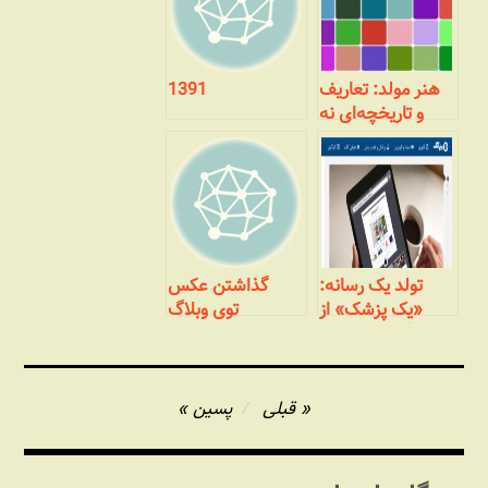
هنر مولد: تعاریف
1391
و تاریخچه‌ای نه
چندان مختصر
تولد یک رسانه:
گذاشتن عکس
«یک پزشک» از
توی وبلاگ
وبلاگ تا رسانه‌ای
جمعی
راهبری
قبلی
پسین
نوشته