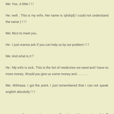
Me: Yes. A little ! ! !
He: well . This is my wife. Her name is sjhdvjd( I could not understand
the name ) ! ! !
Me: Nice to meet you.
He : I just wanna ask if you can help us by our problem ! ! !
Me: And what is it ?
He : My wife is sick. This is the list of medicines we need and I have no
more money. Would you give us some money and . . . . . .
Me: Ahhhaaa. I got the point. I just remembered that I can not speak
english absolutly ! ! !