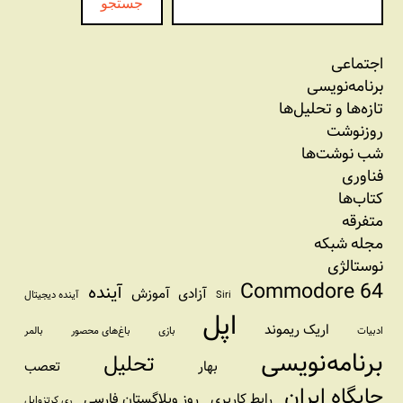
جستجو
اجتماعی
برنامه‏‌نویسی
تازه‌‌ها و تحلیل‌ها
روزنوشت
شب نوشت‌ها
فناوری
کتاب‌ها
متفرقه
مجله شبکه
نوستالژی
Commodore 64
آینده
آزادی
آموزش
Siri
آینده دیجیتال
اپل
اریک ریموند
ادبیات
بازی
باغ‌های محصور
بالمر
برنامه‌نویسی
تحلیل
بهار
تعصب
جایگاه ایران
رابط کاربری
روز وبلاگستان فارسی
ری کرتزوایل