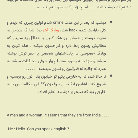
داشتم که خوشبختانه . . . . اما چیزایی که میخواستم بنویسم:
دیشب که بعد از این مدت
online
شدم اولین چیزی که دیدم و
کلی ناراحت شدم
hack
شدن
وبلاگ آهو
بود. بابا اگر هکرین یه
سایت درست و حسابی رو هک کنین یا حداقل یه سایتی که
مطالبش بهتون ربط داره و ناراحتتون میکنه . هک کردن یه
وبلاگ خصوصی که یادداشتهای شخصی یه نفر توش نوشته
میشه و تنها با یه پسورد
سه یا چهار حرفی محافظت میشه نه
هنره نه جالبه نه قدرتتون رو نشون میدهنه . . . . . . .
تا حالا شده که یه خارجی یکهو تو خیابون یقه اتون رو بچسبه و
شروع کنه باهاتون انگلیسی حرف زدن؟؟ این مکالمه من با یه
خارجی بود که صبحروز دوشنبه اتفاق افتاد:
A man and a woman. it seems that they are from India . . . .
He : Hello. Can you speak english ?