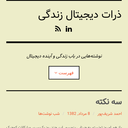
فتن
ذرات دیجیتال زندگی
ه
حتوا
R
L
S
i
S
n
k
e
نوشته‌هایی در باب زندگی و آینده دیجیتال
d
I
فهرست
n
درباره این وبلاگ
سه نکته
مجله شبکه
بازکردن
زیرفهر
احمد شریف‌پور
8 مرداد, 1382
شب نوشت‌ها
پندهای یونیکسی استاد «فو»
بازکردن
زیرفهر
باز هم امروز تونستم یه چیزایی بنویسم. این چند روز یک سری مشکلات کوچیک