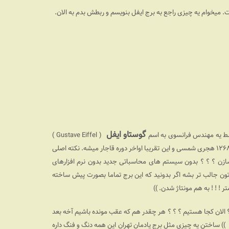
 میخوام یه چیزی راجع به برج ایفل بنویسم و ربطش بدم به الان.
گوستاو ایفل
( Gustave Eiffel )
طراحی و ساخته شد. سال ۱۸۸۹ تقریبا میشه ۱۱۴سال قبل یعنی یه چیزی حدود ۱۲۶۸ هجری شمسی و این تقریبا اواخر دوره قاجار میشه. نکته اصلی
سازن ؟ ؟ ؟ بدون سیستم های محاسباتی جدید بدون نرم افزارهای
تون جالب تر بشه اگر بدونید که این برج تماما بصورت پیش ساخته
! !‌ ! به هم مونتاژ شدن. ))
؟ ؟ الان کجا هستیم ؟ ؟ ؟ هر چقدر هم که عقب مونده باشیم آخه بعد
تر + . . . )) ساختن یه چیزی مثل برج یادمان تهران این همه دنگ و فنگ داره