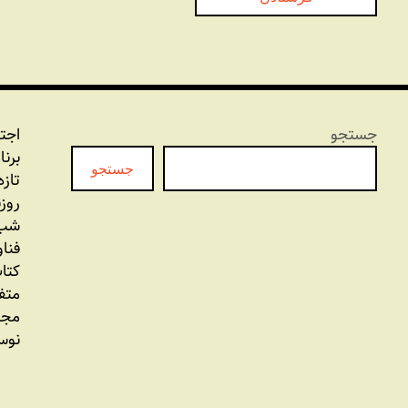
جستجو
اجت
برنا
جستجو
تازه
روز
شب 
فنا
کتاب
متف
مجل
نوس