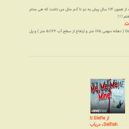
این هم بحث جدی من درباره تکنولوژی و پیشرفت و . . . . اگر این مملکت از همون ۱۱۴ سال پیش یه دو تا آدم مثل من داشت که هی مدام
تم ! ! !
ت
.
جدا از این برج من دیوونه پلهایی هستم که این آقا ساخته. مثل پل Garabit ( دهانه سهمی ۱۶۵ متر و ارتفاع از سطح آب ۵/۱۲۲ متر ) و پل
از Slefie تا
Selfish، درباب