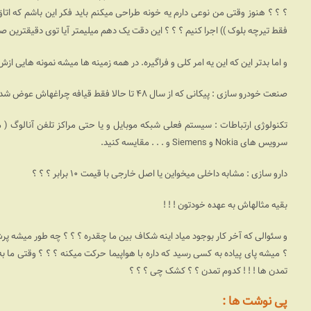
فقط تیرچه بلوک )) اجرا کنیم ؟ ؟ ؟ این دقت یک دهم میلیمتر آیا توی دقیقترین صنا
و اما بدتر این که این یه امر کلی و فراگیره. در همه زمینه ها میشه نمونه هایی از
صنعت خودرو سازی : پیکانی که از سال ۴۸ تا حالا فقط قیافه چراغهاش عوض شده رو مقایسه کنید با . .
تکنولوژی ارتباطات : سیستم فعلی شبکه موبایل و یا حتی مراکز تلفن آنالوگ ( مثل همین مرکز لعن
سرویس های Nokia و Siemens و . . . مقایسه کنید.
دارو سازی : مشابه داخلی میخواین یا اصل خارجی با قیمت ۱۰ برابر ؟ ؟‌ ؟
بقیه مثالهاش به عهده خودتون ! ! !
و سئوالی که آخر کار بوجود میاد اینه شکاف بین ما چقدره ؟ ؟ ؟ چه طور میشه پرش
؟ میشه پای پیاده به کسی رسید که داره با هواپیما حرکت میکنه ؟ ؟ ؟ وقتی ما ب
تمدن ها ! ! ! کدوم تمدن ؟ ؟ کشک چی ؟ ؟‌ ؟
پی نوشت ها :