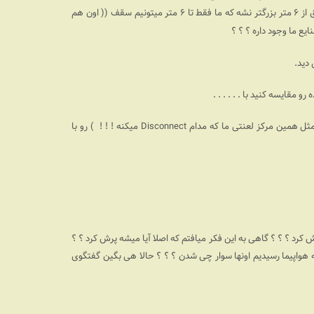
؟ ؟‌ ؟ هنوز وقتی من نوعی دارم یه خونه طراحی میکنم باید فکر این باشم که اتاق از ۶ متر بزرگتر نشه که ما فقط تا ۶ متر میتونیم سقف (( اون هم
یع ما وجود داره ؟ ؟ ؟
ش دید.
. . . .
تی ما که مدام Disconnect میکنه ! !‌ !‌
) رو با
 کرد ؟ ؟ ؟ گاهی به این فکر میافتم که اصلا آیا میشه پرش کرد ؟ ؟
ه هواپیما رسیدیم اونها سوار چی شدن ؟ ؟ ؟‌ حالا هی بگین گفتگوی