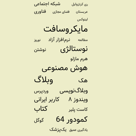
شبکه اجتماعی
ری کرتزوایل
فناوری
عربستان
فضای مجازی
لینوکس
مایکروسافت
نرم‌افزار آزاد
مطالعه
نوروز
نوستالژی
نوشتن
هرم مازلو
هوش مصنوعی
وبلاگ
هک
وبلاگ‌نویسی
وردپرس
ویندوز ۸
کاربر ایرانی
کتاب
کاست پلیر
کمودور 64
گوگل
یک‌پزشک
یادگیری عمیق