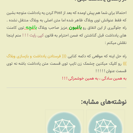
احتمالا برای شما هم پیش اومده که بعد از Post کردن یه یادداشت متوجه بشین
که فقط عنوانش توی وبلاگ ظاهر شده اما متن اصلی به وبلاگ منتقل نشده .
باغبون
باغچه
راه جلوگیری از این اتفاق رو
عزیز صاحب وبلاگ
توی کامنت
های یادداشت قبل گذاشتن که ضمن احترام به قانون
کپی رایت ! ! !
منم اینجا
نقلش میکنم :
راه حل اینه که موقعی که دکمه کذایی
((( فرستادن یادداشت و بازسازی وبلاگ
)))
رو کلیک میکنین چشمک زن تایپ توی قسمت متن یادداشت باشه نه توی
قسمت عنوان ! !‌ ! ! !
به همین سادگی ، به همین خوشمزگی ! ! !
نوشته‌های مشابه: