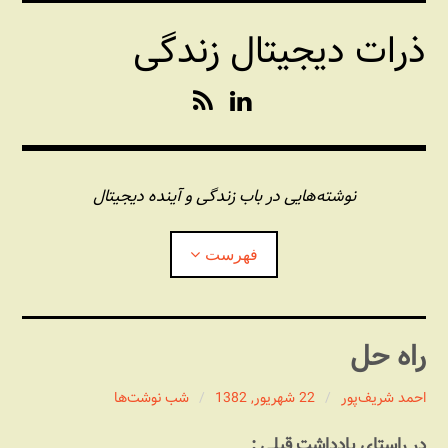
فتن
ذرات دیجیتال زندگی
ه
حتوا
R
L
S
i
S
n
k
e
نوشته‌هایی در باب زندگی و آینده دیجیتال
d
I
فهرست
n
درباره این وبلاگ
راه حل
مجله شبکه
بازکردن
زیرفهر
احمد شریف‌پور
22 شهریور, 1382
شب نوشت‌ها
پندهای یونیکسی استاد «فو»
بازکردن
در راستای یادداشت قبلی :
زیرفهر