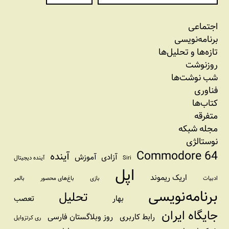
اجتماعی
برنامه‏‌نویسی
تازه‌‌ها و تحلیل‌ها
روزنوشت
شب نوشت‌ها
فناوری
کتاب‌ها
متفرقه
مجله شبکه
نوستالژی
Commodore 64
آینده
آزادی
آموزش
Siri
آینده دیجیتال
اپل
اریک ریموند
ادبیات
بازی
باغ‌های محصور
بالمر
برنامه‌نویسی
تحلیل
بهار
تعصب
جایگاه ایران
رابط کاربری
روز وبلاگستان فارسی
ری کرتزوایل