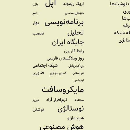
اپل
نوشت‌ها
اریک ریموند
بازی
وری
باغ‌های محصور
بالمر
‌ها
برنامه‌نویسی
بهار
رقه
تحلیل
ه شبکه
تعصب
تالژی
جایگاه ایران
رابط کاربری
روز وبلاگستان فارسی
شبکه اجتماعی
ری کرتزوایل
فناوری
عربستان
فضای مجازی
لینوکس
مایکروسافت
نرم‌افزار آزاد
مطالعه
نوروز
نوستالژی
نوشتن
هرم مازلو
هوش مصنوعی