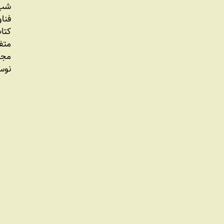
شب 
فنا
کتاب
متف
مجل
نوس