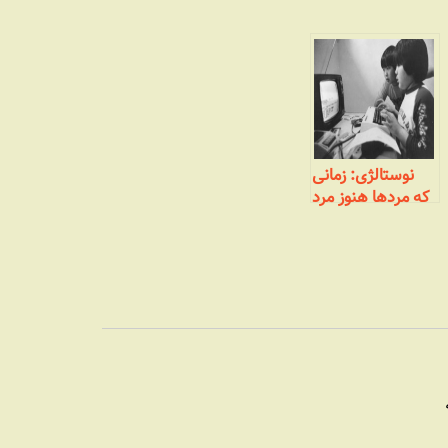
نوستالژی: زمانی
که مردها هنوز مرد
بودند! (بخش
پایانی- هک‌های
عمیق‌تر)