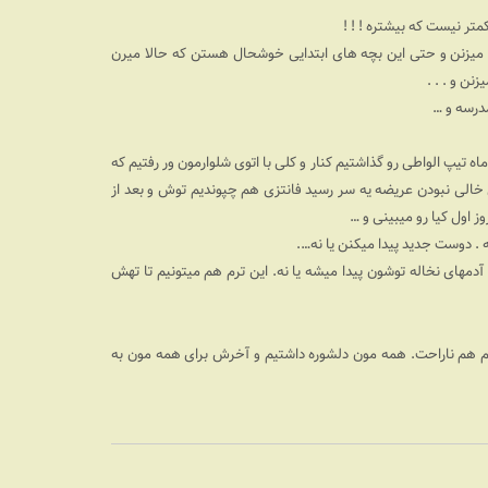
متر نیست که بیشتره ! ! !
پ میزنن و حتی این بچه های ابتدایی خوشحال هستن که حالا میرن
ن و . . .
درسه و …
ه تیپ الواطی رو گذاشتیم کنار و کلی با اتوی شلوارمون ور رفتیم که
خالی نبودن عریضه یه سر رسید فانتزی هم چپوندیم توش و بعد از
ز اول کیا رو میبینی و …
. دوست جدید پیدا میکنن یا نه….
آدمهای نخاله توشون پیدا میشه یا نه. این ترم هم میتونیم تا تهش
 هم ناراحت. همه مون دلشوره داشتیم و آخرش برای همه مون به