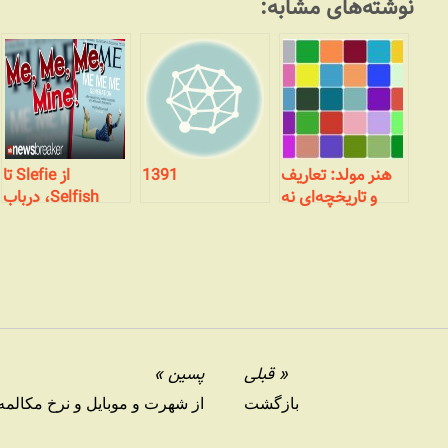
نوشته‌های مشابه:
هنر مولد: تعاریف
1391
از Slefie تا
و تاریخچه‌ای نه
Selfish، درباب
چندان مختصر
خصوصیات نسل
جدید
قبلی
پسین
بازگشت
از شهرت و موبایل و نرخ مکالمه