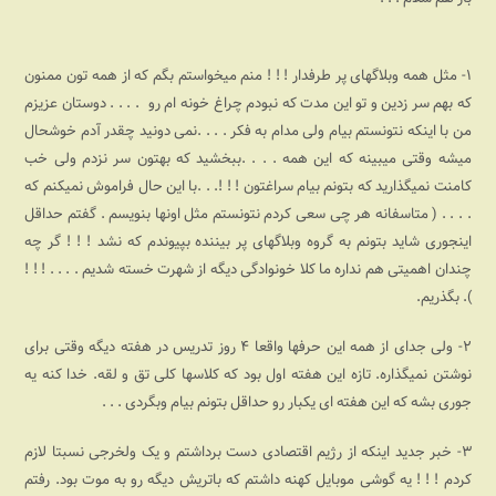
۱- مثل همه وبلاگهای پر طرفدار ! ! ! منم میخواستم بگم که از همه تون ممنون
که بهم سر زدین و تو این مدت که نبودم چراغ خونه ام رو . . . . دوستان عزیزم
من با اینکه نتونستم بیام ولی مدام به فکر . . . .نمی دونید چقدر آدم خوشحال
میشه وقتی میبینه که این همه . . . .ببخشید که بهتون سر نزدم ولی خب
کامنت نمیگذارید که بتونم بیام سراغتون ! ! !‌. . .با این حال فراموش نمیکنم که
. . . . ( متاسفانه هر چی سعی کردم نتونستم مثل اونها بنویسم . گفتم حداقل
اینجوری شاید بتونم به گروه وبلاگهای پر بیننده بپیوندم که نشد ! ! ! گر چه
چندان اهمیتی هم نداره ما کلا خونوادگی دیگه از شهرت خسته شدیم . . . . ! ! !‌‌
). بگذریم.
۲- ولی جدای از همه این حرفها واقعا ۴ روز تدریس در هفته دیگه وقتی برای
نوشتن نمیگذاره. تازه این هفته اول بود که کلاسها کلی تق و لقه. خدا کنه یه
جوری بشه که این هفته ای یکبار رو حداقل بتونم بیام وبگردی . . .
۳- خبر جدید اینکه از رژیم اقتصادی دست برداشتم و یک ولخرجی نسبتا لازم
کردم ! ! !
یه گوشی موبایل کهنه داشتم که باتریش دیگه رو به موت بود. رفتم