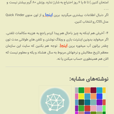
امتحان کنین ) تا ۵ یا ۶ روز احتیاج به شارژ نداره. وزنش ۸۰ گرم بیشتر نیست و
. . .
اینجا
اگر دنبال اطلاعات بیشتری میگردید برین
و از اون منوی Quick Finder
مدل C55 رو انتخاب کنین.
۴- آخرش هم اینکه یه چیز باحال هم پیدا کردم راجع به هزینه مکالمات تلفنی.
اگر میخواید بدونین اینترنت بازی و وبلاگ نوشتن و تلفن های طولانی مدت تون
اینجا
چقدر براتون آب میخوره برین
. توجه هم بکنین که سایت این سازمان
معظم تاریخ مطالبش و نرخهاش مربوط به سال هشتاد و یکه و معلوم نیست که
الان هم همینطوری حساب میکنن یا نه.
نوشته‌های مشابه: