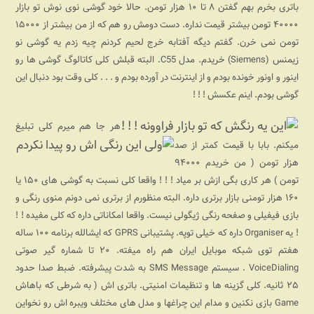
باتری بخرم بهم گفتن ۸ تا ۱۰ هزار تومن. حالا خود گوشی نوی نوش تو بازار
۴۰۰۰۰ تومن بیشتر قیمت نداره. دست دومش رو هم که از من بیشتر از ۱۵۰۰۰
تومن نمی خرن. گفتم دیگه آفتابه خرج لحیم کردنم چیه زدم یه گوشی نو
زیمنس (Siemens) خریدم. مدل C55. البته قبلش کلی کاتالوگ گوشی ها رو
اینور و اونور خونده بودم و از اینترنت در آورده بودم و . . . کلی وقت بود دنبال این
گوشی بودم. اینم عکسش ! !‌ !
هر جا هم میرم کلی تبلیغ
میکنم. بابا با قیمت کمتر از صد
هزار تومن ( من خریدم ۹۴۰۰۰
تومن ) هر کاری بگی ازش بر میاد ! ! ! واقعا کلی نسبت به گوشی های ۱۵۰ یا
۱۶۰ هزار تومنی بازار برتری داره. البته منظورم از برتری نمی دونم منوی رنگی و
بازی فیفیلی و صفحه رنگی ژیگولی نیست. واقعا امکاناتی داره که کلی مفیده ! !
! یه Organiser داره که خیلی توپه. پشتیبانی GPRS که ایشالله برنامه ۱۰۰ ساله
هفتم توی شبکه موبایل ایران هم راه میفته. ۲۰ تا شماره گیر صوتی
VoiceDialing . سیستم SMS Message به شدت پیشرفته. ضبط صدا حدود
۲۵ ثانیه. کلی گزینه ها و تنظیمات امنیتی. باتری اش ( به شرطی که باهاش
Game بازی نکنین و مدام این چراغها و مدل های مختلف ویبره اش رو نخواین