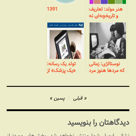
هنر مولد: تعاریف
1391
و تاریخچه‌ای نه
چندان مختصر
نوستالژی: زمانی
تولد یک رسانه:
که مردها هنوز مرد
«یک پزشک» از
بودند! (بخش
وبلاگ تا رسانه‌ای
پایانی- هک‌های
جمعی
عمیق‌تر)
راهبری
قبلی
پسین
نوشته
دیدگاهتان را بنویسید
نشانی ایمیل شما منتشر نخواهد شد.
بخش‌های موردنیاز