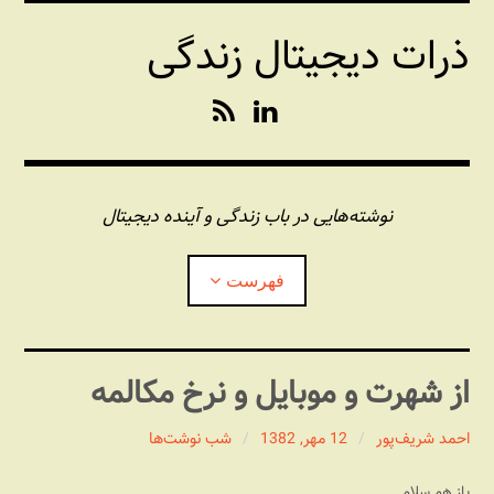
فتن
ذرات دیجیتال زندگی
ه
حتوا
R
L
S
i
S
n
k
e
نوشته‌هایی در باب زندگی و آینده دیجیتال
d
I
فهرست
n
درباره این وبلاگ
از شهرت و موبایل و نرخ مکالمه
مجله شبکه
بازکردن
زیرفهر
احمد شریف‌پور
12 مهر, 1382
شب نوشت‌ها
پندهای یونیکسی استاد «فو»
بازکردن
زیرفهر
باز هم سلام . . .