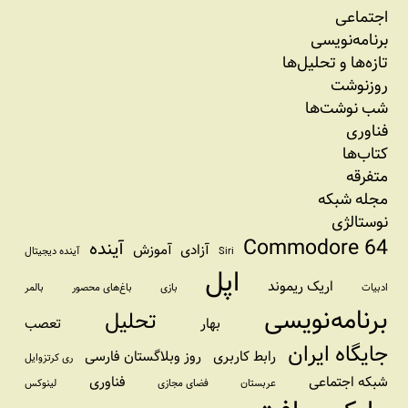
اجتماعی
برنامه‏‌نویسی
تازه‌‌ها و تحلیل‌ها
روزنوشت
شب نوشت‌ها
فناوری
کتاب‌ها
متفرقه
مجله شبکه
نوستالژی
Commodore 64
آینده
آزادی
آموزش
Siri
آینده دیجیتال
اپل
اریک ریموند
ادبیات
بازی
باغ‌های محصور
بالمر
برنامه‌نویسی
تحلیل
بهار
تعصب
جایگاه ایران
رابط کاربری
روز وبلاگستان فارسی
ری کرتزوایل
شبکه اجتماعی
فناوری
عربستان
فضای مجازی
لینوکس