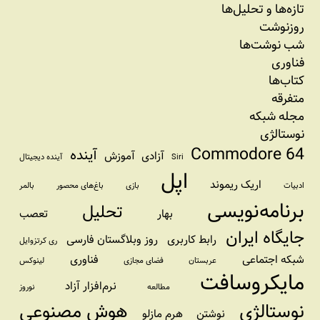
تازه‌‌ها و تحلیل‌ها
روزنوشت
شب نوشت‌ها
فناوری
کتاب‌ها
متفرقه
مجله شبکه
نوستالژی
Commodore 64
آینده
آزادی
آموزش
Siri
آینده دیجیتال
اپل
اریک ریموند
ادبیات
بازی
باغ‌های محصور
بالمر
برنامه‌نویسی
تحلیل
بهار
تعصب
جایگاه ایران
رابط کاربری
روز وبلاگستان فارسی
ری کرتزوایل
شبکه اجتماعی
فناوری
عربستان
فضای مجازی
لینوکس
مایکروسافت
نرم‌افزار آزاد
مطالعه
نوروز
نوستالژی
هوش مصنوعی
نوشتن
هرم مازلو