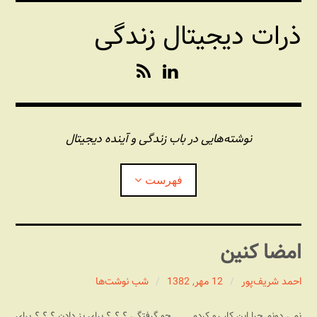
فتن
ذرات دیجیتال زندگی
ه
حتوا
R
L
S
i
S
n
k
e
نوشته‌هایی در باب زندگی و آینده دیجیتال
d
I
فهرست
n
درباره این وبلاگ
امضا کنین
مجله شبکه
بازکردن
زیرفهر
احمد شریف‌پور
12 مهر, 1382
شب نوشت‌ها
پندهای یونیکسی استاد «فو»
بازکردن
زیرفهر
نمی دونم چرا این کار رو کردم . . . جو گرفتگی ؟ ؟ ؟ برای پز دادن ؟ ؟ ؟ برای