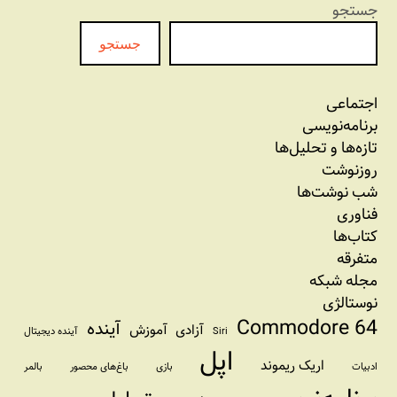
جستجو
جستجو
اجتماعی
برنامه‏‌نویسی
تازه‌‌ها و تحلیل‌ها
روزنوشت
شب نوشت‌ها
فناوری
کتاب‌ها
متفرقه
مجله شبکه
نوستالژی
Commodore 64
آینده
آزادی
آموزش
Siri
آینده دیجیتال
اپل
اریک ریموند
ادبیات
بازی
باغ‌های محصور
بالمر