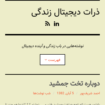
فتن
ذرات دیجیتال زندگی
ه
حتوا
R
L
S
i
S
n
k
e
نوشته‌هایی در باب زندگی و آینده دیجیتال
d
I
فهرست
n
درباره این وبلاگ
دوباره تخت جمشید
مجله شبکه
بازکردن
زیرفهر
احمد شریف‌پور
5 آبان, 1382
شب نوشت‌ها
پندهای یونیکسی استاد «فو»
بازکردن
زیرفهر
یادتون هست که راجع به تخت جمشید رفتن و . . . نوشتم ؟ ؟‌ ؟ اینها هم چند تا