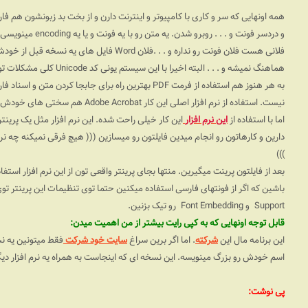
همه اونهایی که سر و کاری با کامپیوتر و اینترنت دارن و از بخت بد زبونشون هم ف
و دردسر فونت و . . . روبرو شدن. یه متن رو با یه فونت و یا یه
encoding
مینویسی ف
فلانی هست فلان فونت رو نداره و . . .فلان
Word
فایل های یه نسخه قبل از خودش رو
هماهنگ نمیشه و . . . البته اخیرا با این سیستم یونی کد
Unicode
کلی مشکلات توی 
به هر هنوز هم استفاده از فرمت
PDF
بهترین راه برای جابجا کردن متن و اسناد فا
نیست. استفاده از نرم افزار اصلی این کار
Adobe Acrobat
هم سختی های خودش رو
اما با استفاده از
این نرم افزار
این کار خیلی راحت شده. این نرم افزار مثل یک پری
دارین و کارهاتون رو انجام میدین فایلتون رو میسازین ((( هیچ فرقی نمیکنه چه نرم اف
)))
بعد از فایلتون پرینت میگیرین. منتها بجای پرینتر واقعی تون از این نرم افزار است
باشین که اگر از فونتهای فارسی استفاده میکنین حتما توی تنظیمات این پرینتر 
Support
و
Font Embedding
رو تیک بزنین.
قابل توجه اونهایی که به کپی رایت بیشتر از من اهمیت میدن:
این برنامه مال این
شرکته
. اما اگر برین سراغ
سایت خود شرکت
فقط میتونین یه ن
اسم خودش رو بزرگ مینویسه. این نسخه ای که اینجاست به همراه یه نرم افزار دی
پی نوشت: