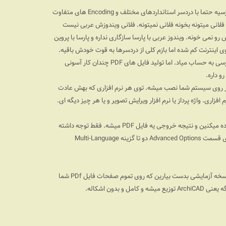
ارسیه حتما با دردسر استانداردهای مختلف و
Encoding
های متفاوت
لانی میتونه بخونه فلانی نمیتونه. فلانی ویندوزش عربی نیست
 نمی خونه. ویندوز عربی با پارسا سازگاری نداره و پارسا با پروین
اینترنت کم شده اما بازم کلی از دردسرها به قوت خودش باقیه.
رسی به حساب میاد. اما تولید فایل های
PDF
چندان کار آسونی
 داره.
نتر روی سیستم شما نصب میشه. توی هر نرم افزاری که بهش عادت
زاری. واژه پرداز یا نرم افزار ویرایش تصویر و یا هر چیز دیگه ای.
فاده میکنین و نتیجه خروجی یه فایل
PDF
میشه. فقط توجه داشته
توی قسمت
Advanced Options
دو تا گزینه
Multi-Language
سخه آزمایشی بدست بیارین که روی تموم صفحات فایل
PDf
شما
گه یعنی
ArchiCAD
توزیع میشه و کامل و بدون اشکاله.