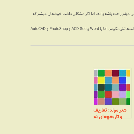
Downloa کنین و بعد نصبش کنین. نمی دونم راحت باشه یا نه. اما اگر مشکلی داشت خوشحال میشم که
امتحانش نکردم. اما با
Word
و
ACD See
و
PhotoShop
و
AutoCAD
هنر مولد: تعاریف
و تاریخچه‌ای نه
چندان مختصر