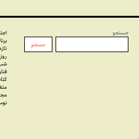
جستجو
اجت
برنا
جستجو
تازه
روز
شب 
فنا
کتاب
متف
مجل
نوس