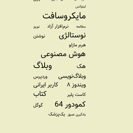
لینوکس
مایکروسافت
نرم‌افزار آزاد
مطالعه
نوروز
نوستالژی
نوشتن
هرم مازلو
هوش مصنوعی
وبلاگ
هک
وبلاگ‌نویسی
وردپرس
ویندوز ۸
کاربر ایرانی
کتاب
کاست پلیر
کمودور 64
گوگل
یک‌پزشک
یادگیری عمیق