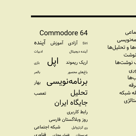
Commodore 64
ماعی
مه‏‌نویسی
آینده
آزادی
آموزش
Siri
‌‌ها و تحلیل‌ها
آینده دیجیتال
ادبیات
نوشت
اپل
نوشت‌ها
اریک ریموند
بازی
وری
باغ‌های محصور
بالمر
‌ها
برنامه‌نویسی
بهار
رقه
تحلیل
ه شبکه
تعصب
تالژی
جایگاه ایران
رابط کاربری
روز وبلاگستان فارسی
شبکه اجتماعی
ری کرتزوایل
فناوری
عربستان
فضای مجازی