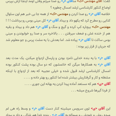
گفت:
آقای مهندس <ک>
من
آقای <ر>
رو صدا میزنم وقتی اومد اینجا ازش بپرس
اوضاع کنکور کارشناسی ارشد امسال چطوره ؟
خلاصه
آقای <ر>
رو صدا کردن و
مهندس <ک>
از همه جا بی خبر هم اون سئوال
کذایی رو مطرح کرد که یکهو داد و بیداد
آقای <ر>
کل مینی بوس رو برداشت ! ! !
مهندس <ک>
بیچاره کپ کرده و گیج و منگ و
آقای <ر>
هم داد و بیداد و بقیه
هم از خنده غش و ضعف میرفتن . . . بالاخره سر و صدا رو خوابوندن و مینی
بوس ساکت تا
آقای <ر>
پیاده شد. اما بعدش با یه مشت پرس و جو معلوم شد
که جریان از قرار زیر بوده :
آقای <ر>
با یه بنده خدایی نامزد بودن و پارسال ازدواج میکنن. یک مدت بعد
آقای <ر>
به همکارها میگن که خانمشون که دو سال بوده پشت کنکور بوده
امسال کارشناسی ارشد قبول شده و خیلی عجیبه که بعد از ازدواج با اینکه
مشغله و کار و گرفتاریش بیشتر شده اما کنکور رو بهتر داده و . . . .
آقای <ی>
هم که مستعد آماده پیدا کردن یه بهانه این جوری . . . .
از فردا گیرها شروع میشه . . .
این
آقای <ی>
توی سرویس میشینه کنار دست
آقای <ر>
و وسط راه هی لم
میده روش و خودش رو میماله به
آقای <ر>
. بنده خدا هم شاکی و داد و بیداد