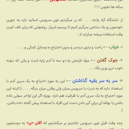
ساله ها نخونن ! ! !
از دانشگاه آزاد واحد . . . که بر میگردیم توی سرویس اساتید باید یه جوری
خودمون رو یک ساعتی سرگرم کنیم تا برسیم شیراز. روشهایی که برای تلف کردن
وقت استفاده میشه عبارتند از :
خواب
۱-
—> راحت و بدون دردسر و بدون احتیاج به وسایل کمکی و . . .
جوک گفتن
۲-
—> مواد لازمش یه دو سه تا آدم پایه است و یکی که بتونه
خوب دری وری بگه . . .
سر به سر بقیه گذاشتن
۳-
—> این یه مورد احتیاج به یک سری آدم با
استعداد داره که به ندرت با سرویس میان ولی وقتی میان دیگه . . . . ( البته این
مورد احتیاج به یک سری آدم با ظرفیت هم داره. بویژه اگر این اواخر سوتی داده
باشن یا بهانه ای برای گیر دادن دست این افراد با استعداد پیش گفته داده باشن.
)
چند وقت قبل توی سرویس داشتیم بر میگشتیم که
آقای <ی>
به دوستمون