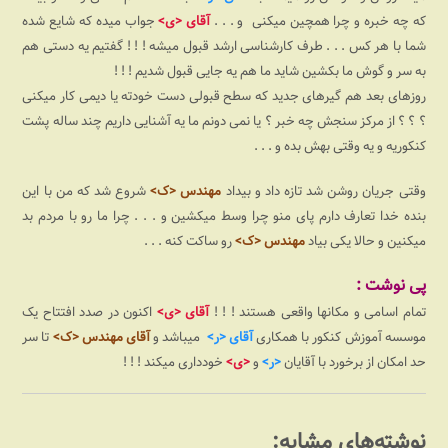
که چه خبره و چرا همچین میکنی و . . .
آقای
<ی>
جواب میده که شایع شده
شما با هر کس . . . طرف کارشناسی ارشد قبول میشه ! ! ! گفتیم یه دستی هم
به سر و گوش ما بکشین شاید ما هم یه جایی قبول شدیم ! ! !
روزهای بعد هم گیرهای جدید که سطح قبولی دست خودته یا دیمی کار میکنی
؟ ؟ ؟ از مرکز سنجش چه خبر ؟ یا نمی دونم ما یه آشنایی داریم چند ساله پشت
کنکوریه و یه وقتی بهش بده و . . .
وقتی جریان روشن شد تازه داد و بیداد
مهندس <ک>
شروع شد که من با این
بنده خدا تعارف دارم پای منو چرا وسط میکشین و . . . چرا ما رو با مردم بد
میکنین و حالا یکی بیاد
مهندس <ک>
رو ساکت کنه . . .
پی نوشت :
تمام اسامی و مکانها واقعی هستند ! ! !‌
آقای <ی>
اکنون در صدد افتتاح یک
موسسه آموزش کنکور با همکاری
آقای <ر>
میباشد و
آقای مهندس <ک>
تا سر
حد امکان از برخورد با آقایان
<ر>
و
<ی>
خودداری میکند ! ! !
نوشته‌های مشابه: