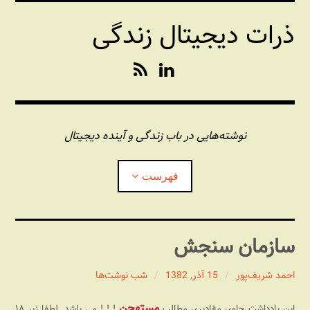
فتن
ذرات دیجیتال زندگی
ه
حتوا
R
L
S
i
S
n
k
e
نوشته‌هایی در باب زندگی و آینده دیجیتال
d
I
فهرست
n
درباره این وبلاگ
سازمان سنجش
مجله شبکه
بازکردن
زیرفهر
احمد شریف‌پور
15 آذر, 1382
شب نوشت‌ها
پندهای یونیکسی استاد «فو»
بازکردن
زیرفهر
مستهجن
این یادداشت حاوی مقادیری مطالب
! ! ! می باشد. لطفا زیر ۱۸