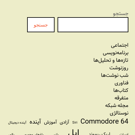
جستجو
جستجو
اجتماعی
برنامه‏‌نویسی
تازه‌‌ها و تحلیل‌ها
روزنوشت
شب نوشت‌ها
فناوری
کتاب‌ها
متفرقه
مجله شبکه
نوستالژی
Commodore 64
آینده
آزادی
آموزش
Siri
آینده دیجیتال
اپل
اریک ریموند
ادبیات
بازی
باغ‌های محصور
بالمر