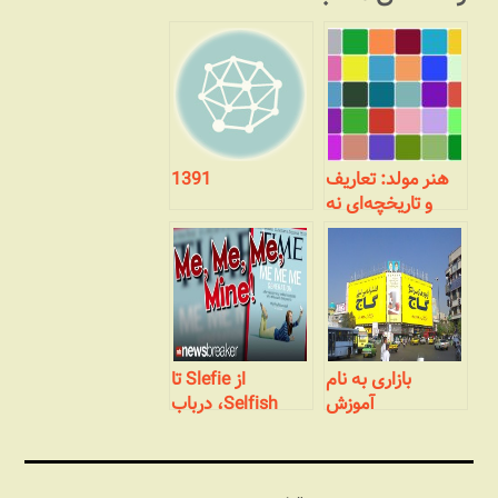
هنر مولد: تعاریف
1391
و تاریخچه‌ای نه
چندان مختصر
بازاری به نام
از Slefie تا
آموزش
Selfish، درباب
خصوصیات نسل
جدید