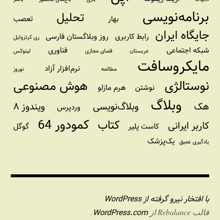
برنامه‌نویسی
تحلیل
بهار
تعصب
جایگاه ایران
رابط کاربری
روز وبلاگستان فارسی
ری کرتزوایل
شبکه اجتماعی
فناوری
عربستان
فضای مجازی
لینوکس
مایکروسافت
نرم‌افزار آزاد
مطالعه
نوروز
نوستالژی
هوش مصنوعی
نوشتن
هرم مازلو
وبلاگ
هک
وبلاگ‌نویسی
ویندوز ۸
وردپرس
کمودور 64
کتاب
کاربر ایرانی
کاست پلیر
گوگل
یک‌پزشک
یادگیری عمیق
با افتخار نیرو گرفته از WordPress
WordPress.com
قالب Rebalance از
.