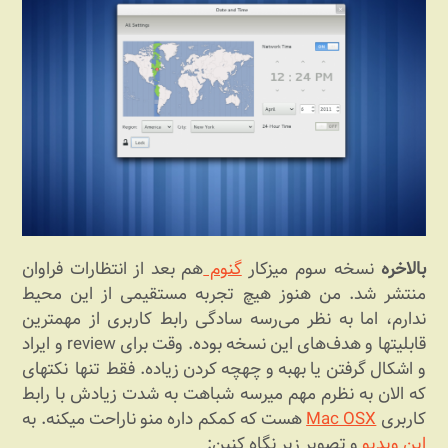
بالاخره
نسخه سوم میزکار
گنوم
هم بعد از انتظارات فراوان
منتشر شد. من هنوز هیچ تجربه مستقیمی از این محیط
ندارم، اما به نظر می‏‌رسه سادگی رابط کاربری از مهمترین
قابلیت‎ها و هدف‏‌های این نسخه بوده. وقت برای review و ایراد
و اشکال گرفتن یا به‎به و چه‎‏چه کردن زیاده. فقط تنها نکته‎ای
که الان به نظرم مهم می‎رسه شباهت به شدت زیادش با رابط
کاربری
Mac OSX
هست که کم‎کم داره منو ناراحت می‎کنه. به
این ویدیو
و تصویر زیر نگاه کنین: