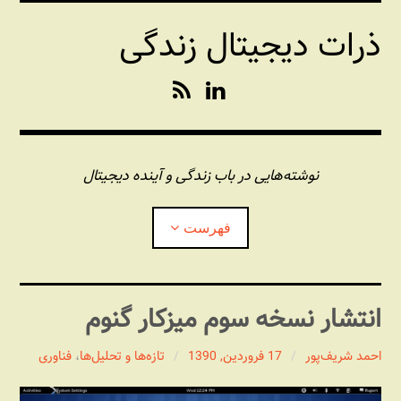
فتن
ذرات دیجیتال زندگی
ه
حتوا
R
L
S
i
S
n
k
e
نوشته‌هایی در باب زندگی و آینده دیجیتال
d
I
فهرست
n
درباره این وبلاگ
انتشار نسخه سوم میزکار گنوم
مجله شبکه
بازکردن
زیرفهر
احمد شریف‌پور
17 فروردین, 1390
تازه‌‌ها و تحلیل‌ها
،
فناوری
پندهای یونیکسی استاد «فو»
بازکردن
زیرفهر