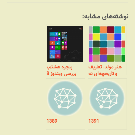
نوشته‌های مشابه:
هنر مولد: تعاریف
پنجره هشتم،
و تاریخچه‌ای نه
بررسی ویندوز 8
چندان مختصر
مایکروسافت :
نصب
1389
1391