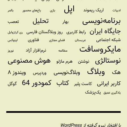
اپل
اریک ریموند
ادبیات
بازی
باغ‌های محصور
بالمر
برنامه‌نویسی
تحلیل
بهار
تعصب
جایگاه ایران
رابط کاربری
روز وبلاگستان فارسی
ری کرتزوایل
شبکه اجتماعی
فناوری
عربستان
فضای مجازی
لینوکس
مایکروسافت
نرم‌افزار آزاد
مطالعه
نوروز
نوستالژی
هوش مصنوعی
نوشتن
هرم مازلو
وبلاگ
هک
وبلاگ‌نویسی
ویندوز ۸
وردپرس
کمودور 64
کتاب
کاربر ایرانی
کاست پلیر
گوگل
یک‌پزشک
یادگیری عمیق
با افتخار نیرو گرفته از WordPress