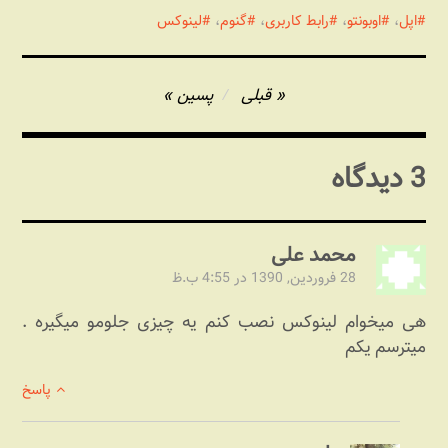
اپل
،
اوبونتو
،
رابط کاربری
،
گنوم
،
لینوکس
راهبری
قبلی
پسین
نوشته
3 دیدگاه
محمد علی
28 فروردین, 1390 در 4:55 ب.ظ
هی میخوام لینوکس نصب کنم یه چیزی جلومو میگیره .
میترسم یکم
پاسخ