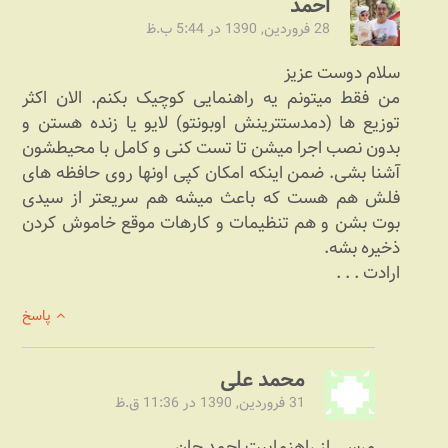
احمد
28 فروردین, 1390 در 5:44 ب.ظ
سلام دوست عزیز
من فقط میتونم یه راهنمایی کوچیک بکنم. الان اکثر
توزیع ها (دم‎دست‎ترینش اوبونتو) لایو یا زنده هستن و
بدون نصب اجرا میشن تا تست کنی و کامل با محیطشون
آشنا بشی. ضمن اینکه امکان کپی اونها روی حافظه های
فلش هم هست که باعث میشه هم سریعتر از سی‏دی
بوت بشن و هم تنظیمات و کارهات موقع خاموش کردن
ذخیره بشه.
ارادت . . .
پاسخ
محمد علی
31 فروردین, 1390 در 11:36 ق.ظ
مرسی از راهنماییت احمد جان