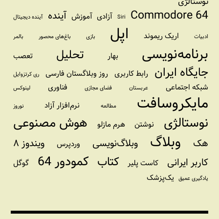
نوستالژی
Commodore 64
آینده
آزادی
آموزش
Siri
آینده دیجیتال
اپل
اریک ریموند
ادبیات
بازی
باغ‌های محصور
بالمر
برنامه‌نویسی
تحلیل
بهار
تعصب
جایگاه ایران
رابط کاربری
روز وبلاگستان فارسی
ری کرتزوایل
شبکه اجتماعی
فناوری
عربستان
فضای مجازی
لینوکس
مایکروسافت
نرم‌افزار آزاد
مطالعه
نوروز
نوستالژی
هوش مصنوعی
نوشتن
هرم مازلو
وبلاگ
هک
وبلاگ‌نویسی
ویندوز ۸
وردپرس
کمودور 64
کتاب
کاربر ایرانی
کاست پلیر
گوگل
یک‌پزشک
یادگیری عمیق