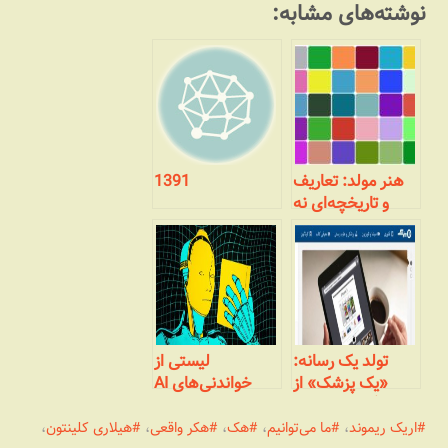
نوشته‌های مشابه:
هنر مولد: تعاریف
1391
و تاریخچه‌ای نه
چندان مختصر
تولد یک رسانه:
لیستی از
«یک پزشک» از
خواندنی‌های AI
وبلاگ تا رسانه‌ای
جمعی
اریک ریموند
،
ما می‌توانیم
،
هک
،
هکر واقعی
،
هیلاری کلینتون
،