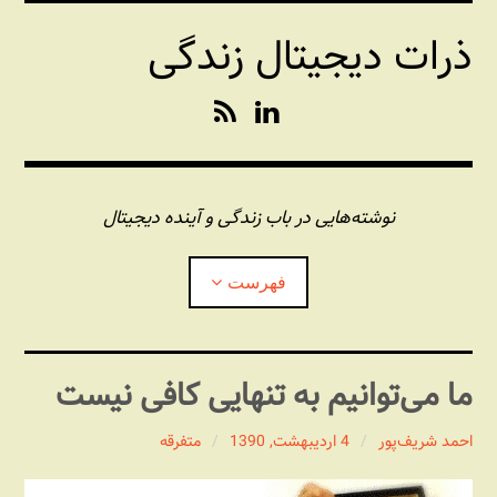
فتن
ذرات دیجیتال زندگی
ه
حتوا
R
L
S
i
S
n
k
e
نوشته‌هایی در باب زندگی و آینده دیجیتال
d
I
فهرست
n
درباره این وبلاگ
ما می‏‌توانیم به تنهایی کافی نیست
مجله شبکه
بازکردن
زیرفهر
احمد شریف‌پور
4 اردیبهشت, 1390
متفرقه
پندهای یونیکسی استاد «فو»
بازکردن
زیرفهر