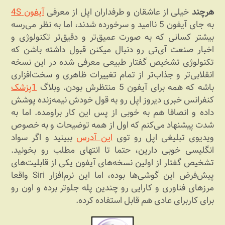
هرچند
خیلی از عاشقان و طرفداران اپل از معرفی
آیفون 4S
به جای آیفون 5 ناامید و سرخورده شدند، اما به نظر می‌رسه
بیشتر کسانی که به صورت عمیق‌تر و دقیق‌تر تکنولوژی و
اخبار صنعت آی‌تی رو دنبال میکنن قبول داشته باشن که
تکنولوژی تشخیص گفتار طبیعی معرفی شده در این نسخه
انقلابی‌تر و جذاب‌تر از تمام تغییرات ظاهری و سخت‌افزاری
باشه که همه برای آیفون 5 منتظرش بودن. وبلاگ
1پزشک
کنفرانس خبری دیروز اپل رو به قول خودش نیمه‌زنده پوشش
داده و انصافا هم به خوبی از پس این کار براومده. اما به
شدت پیشنهاد می‌کنم که اول از همه توضیحات و به خصوص
ویدیوی تبلیغی اپل رو توی
این آدرس
ببینید و اگر سواد
انگلیسی خوبی دارین، حتما تا انتهای مطلب رو بخونید.
تشخیص گفتار از اولین نسخه‌های آیفون یکی از قابلیت‌های
پیش‌فرض این گوشی‌ها بوده، اما این نرم‌افزار Siri واقعا
مرزهای فناوری و کارایی رو چندین پله جلوتر برده و اون رو
برای کاربرای عادی هم قابل استفاده کرده.