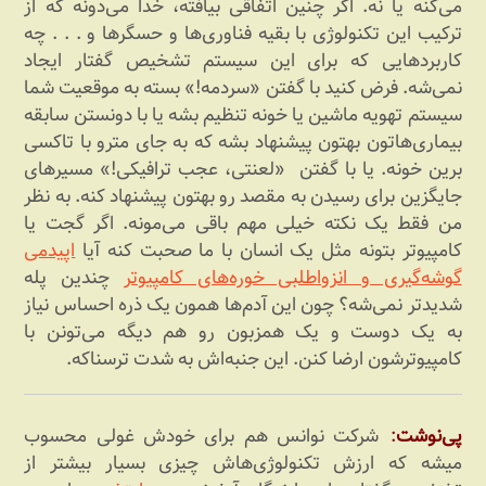
می‌کنه یا نه. اگر چنین اتفاقی بیافته، خدا می‌دونه که از
ترکیب این تکنولوژی با بقیه فناوری‌ها و حسگرها و . . . چه
کاربردهایی که برای این سیستم تشخیص گفتار ایجاد
نمی‌شه. فرض کنید با گفتن «سردمه!» بسته به موقعیت شما
سیستم تهویه ماشین یا خونه تنظیم بشه یا با دونستن سابقه
بیماری‌هاتون بهتون پیشنهاد بشه که به جای مترو با تاکسی
برین خونه. یا با گفتن «لعنتی، عجب ترافیکی!» مسیرهای
جایگزین برای رسیدن به مقصد رو بهتون پیشنهاد کنه. به نظر
من فقط یک نکته خیلی مهم باقی می‌مونه. اگر گجت یا
کامپیوتر بتونه مثل یک انسان با ما صحبت کنه آیا
اپیدمی
گوشه‌گیری و انزواطلبی خوره‌های کامپیوتر
چندین پله
شدیدتر نمی‌شه؟ چون این آدم‌ها همون یک ذره احساس نیاز
به یک دوست و یک همزبون رو هم دیگه می‌تونن با
کامپیوترشون ارضا کنن. این جنبه‌اش به شدت ترسناکه.
پی‌نوشت
:
شرکت نوانس هم برای خودش غولی محسوب
میشه که ارزش تکنولوژی‌هاش چیزی بسیار بیشتر از