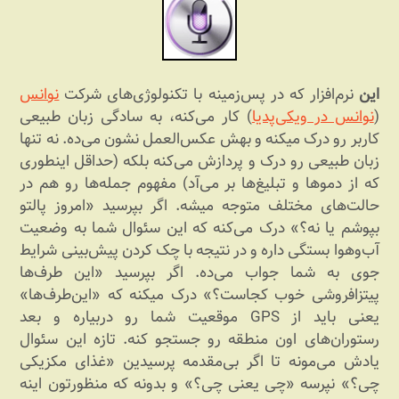
این
نرم‌افزار که در پس‌زمینه با تکنولوژی‌های شرکت
نوانس
(
نوانس در ویکی‌پدیا
) کار می‌کنه، به سادگی زبان طبیعی
کاربر رو درک میکنه و بهش عکس‌العمل نشون می‌ده. نه تنها
زبان طبیعی رو درک و پردازش می‌کنه بلکه (حداقل اینطوری
که از دموها و تبلیغ‌ها بر می‌آد) مفهوم جمله‌ها رو هم در
حالت‌های مختلف متوجه میشه. اگر بپرسید «امروز پالتو
بپوشم یا نه؟» درک می‌کنه که این سئوال شما به وضعیت
آب‌وهوا بستگی داره و در نتیجه با چک کردن پیش‌بینی شرایط
جوی به شما جواب می‌ده. اگر بپرسید «این طرف‌ها
پیتزافروشی خوب کجاست؟» درک میکنه که «این‌طرف‌ها»
یعنی باید از GPS موقعیت شما رو دربیاره و بعد
رستوران‌های اون منطقه رو جستجو کنه. تازه این سئوال
یادش می‌مونه تا اگر بی‌مقدمه پرسیدین «غذای مکزیکی
چی؟» نپرسه «چی یعنی چی؟» و بدونه که منظورتون اینه