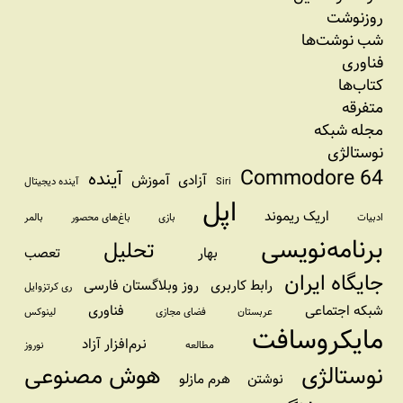
روزنوشت
شب نوشت‌ها
فناوری
کتاب‌ها
متفرقه
مجله شبکه
نوستالژی
Commodore 64
آینده
آزادی
آموزش
Siri
آینده دیجیتال
اپل
اریک ریموند
ادبیات
بازی
باغ‌های محصور
بالمر
برنامه‌نویسی
تحلیل
بهار
تعصب
جایگاه ایران
رابط کاربری
روز وبلاگستان فارسی
ری کرتزوایل
شبکه اجتماعی
فناوری
عربستان
فضای مجازی
لینوکس
مایکروسافت
نرم‌افزار آزاد
مطالعه
نوروز
نوستالژی
هوش مصنوعی
نوشتن
هرم مازلو