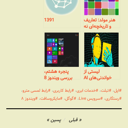
هنر مولد: تعاریف
1391
و تاریخچه‌ای نه
چندان مختصر
لیستی از
پنجره هشتم،
خواندنی‌های AI
بررسی ویندوز 8
مایکروسافت :
نصب
اپل
،
تبلت
،
خدمات ابری
،
رابط کاربری
،
رابط لمسی مترو
،
رستگاری
،
سرویس Live
،
گوگل
،
مایکروسافت
،
ویندوز ۸
راهبری
قبلی
پسین