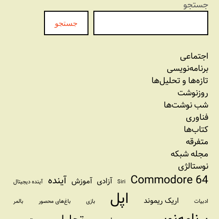
جستجو
جستجو
اجتماعی
برنامه‏‌نویسی
تازه‌‌ها و تحلیل‌ها
روزنوشت
شب نوشت‌ها
فناوری
کتاب‌ها
متفرقه
مجله شبکه
نوستالژی
Commodore 64
آینده
آزادی
آموزش
Siri
آینده دیجیتال
اپل
اریک ریموند
ادبیات
بازی
باغ‌های محصور
بالمر