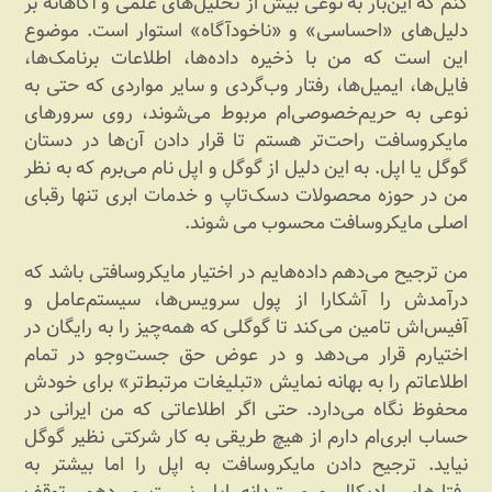
کنم که این‌بار به نوعی بیش از تحلیل‌های علمی و آگاهانه بر
دلیل‌های «احساسی» و «ناخودآگاه» استوار است. موضوع
این است که من با ذخیره داده‌ها، اطلاعات برنامک‌ها،
فایل‌ها، ایمیل‌ها، رفتار وب‌گردی و سایر مواردی که حتی به
نوعی به حریم‌خصوصی‌ام مربوط می‌شوند، روی سرورهای
مایکروسافت راحت‌تر هستم تا قرار دادن آن‌ها در دستان
گوگل یا اپل. به این دلیل از گوگل و اپل نام می‌برم که به نظر
من در حوزه محصولات دسک‌تاپ و خدمات ابری تنها رقبای
اصلی مایکروسافت محسوب می شوند.
من ترجیح می‌دهم داده‌هایم در اختیار مایکروسافتی باشد که
درآمدش را آشکارا از پول سرویس‌ها، سیستم‌عامل و
آفیس‌اش تامین می‌کند تا گوگلی که همه‌چیز را به رایگان در
اختیارم قرار می‌دهد و در عوض حق جست‌وجو در تمام
اطلاعاتم را به بهانه نمایش «تبلیغات مرتبط‌تر» برای خودش
محفوظ نگاه می‌دارد. حتی اگر اطلاعاتی که من ایرانی در
حساب‌ ابری‌ام دارم از هیچ طریقی به کار شرکتی نظیر گوگل
نیاید. ترجیح دادن مایکروسافت به اپل را اما بیشتر به
رفتارهای رادیکال و مستبدانه اپل نسبت می‌دهم. توقف