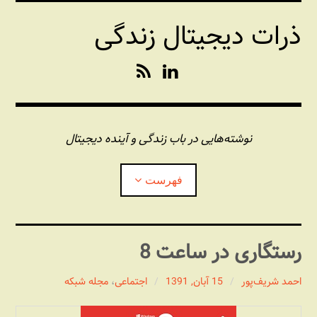
فتن
ذرات دیجیتال زندگی
ه
حتوا
R
L
S
i
S
n
k
e
نوشته‌هایی در باب زندگی و آینده دیجیتال
d
I
فهرست
n
درباره این وبلاگ
رستگاری در ساعت 8
مجله شبکه
بازکردن
زیرفهر
احمد شریف‌پور
15 آبان, 1391
اجتماعی
،
مجله شبکه
پندهای یونیکسی استاد «فو»
بازکردن
زیرفهر