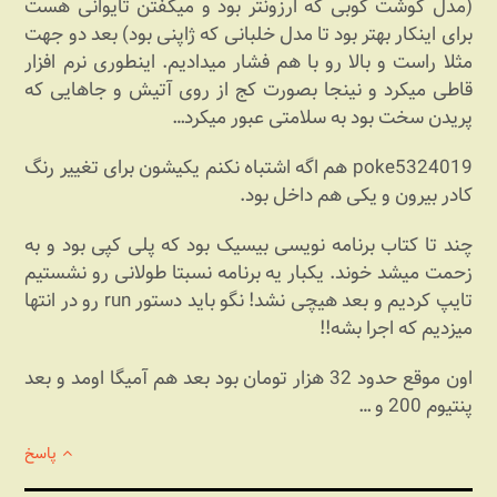
(مدل گوشت کوبی که ارزونتر بود و میگفتن تایوانی هست
برای اینکار بهتر بود تا مدل خلبانی که ژاپنی بود) بعد دو جهت
مثلا راست و بالا رو با هم فشار میدادیم. اینطوری نرم افزار
قاطی میکرد و نینجا بصورت کج از روی آتیش و جاهایی که
پریدن سخت بود به سلامتی عبور میکرد…
poke5324019 هم اگه اشتباه نکنم یکیشون برای تغییر رنگ
کادر بیرون و یکی هم داخل بود.
چند تا کتاب برنامه نویسی بیسیک بود که پلی کپی بود و به
زحمت میشد خوند. یکبار یه برنامه نسبتا طولانی رو نشستیم
تایپ کردیم و بعد هیچی نشد! نگو باید دستور run رو در انتها
میزدیم که اجرا بشه!!
اون موقع حدود 32 هزار تومان بود بعد هم آمیگا اومد و بعد
پنتیوم 200 و …
پاسخ