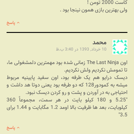
کاست 2000 تومن !
ولی بهترین بازی همون نینجا بود .
پاسخ
محمد
10 خرداد, 1393 در 3:40 ب.ظ
اون The Last Ninja زمانی شده بود مهمترین دلمشغولی ما،
تا تمومش نکردیم ولش نکردیم.
دیسک درایو هم یک طرفه بود، اون سفید پایینیه مربوط
میشه به کمودور128 که دو طرفه بود یعنی دوتا هد داشت و
احتیاجی به در آوردن و پشت و رو کردن دیسک نبود.
5.25″ و 180 کیلو بایت در هر سمت، مجموعاً 360
کیلوبایت، بعد ها ظرفیت بالا اومد 1.2 مگابایت و 1.44 برای
3.5″
پاسخ