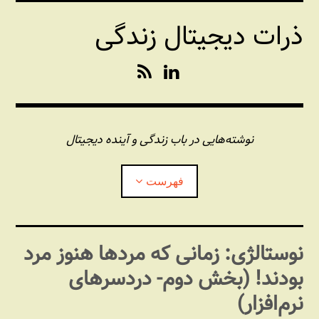
فتن
ذرات دیجیتال زندگی
ه
حتوا
R
L
S
i
S
n
k
e
نوشته‌هایی در باب زندگی و آینده دیجیتال
d
I
فهرست
n
درباره این وبلاگ
نوستالژی: زمانی که مردها هنوز مرد
بودند! (بخش دوم- دردسرهای
مجله شبکه
بازکردن
زیرفهر
نرم‌افزار)
پندهای یونیکسی استاد «فو»
بازکردن
زیرفهر