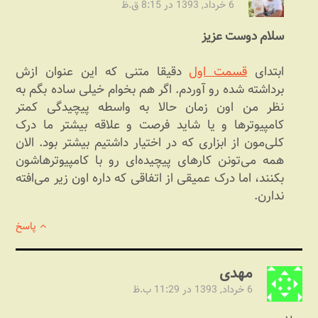
6 خرداد, 1393 در 8:15 ق.ظ
سلام دوست عزیز
ابتدای
قسمت اول
دقیقا متنی که این عنوان ازش
برداشته شده رو آوردم. اگر هم بخوام خیلی ساده بگم به
نظر من اون زمان حالا به واسطه پیچیدگی کمتر
کامپیوترها و یا شاید فرصت و علاقه بیشتر ما درک
کلی‌مون از ابزاری که در اختیار داشتیم بیشتر بود. الان
همه می‌تونن کارهای پیچیده‌ای رو با کامپیوترهاشون
بکنند، اما درک عمیقی از اتفاقی که داره اون زیر می‌افته
ندارن.
پاسخ
مهدی
6 خرداد, 1393 در 11:29 ب.ظ