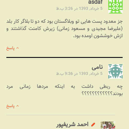
asdaf
5 خرداد, 1393 در 3:26 ب.ظ
جز معدود پست هایی تو وبلاگستان بود که دو تا بلاگر کار بلد
(علیرضا مجیدی و مسعود زمانی) زیرش کامنت گذاشتند و
ازش خوششون اومده بود.
پاسخ
نامی
5 خرداد, 1393 در 9:36 ب.ظ
چه ربطی داشت به اینکه مردها زمانی مرد
بودند؟؟؟؟؟؟؟؟؟؟؟؟
پاسخ
احمد شریف‎پور