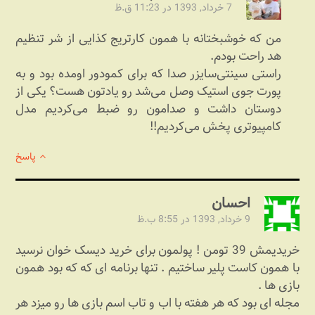
7 خرداد, 1393 در 11:23 ق.ظ
من که خوشبختانه با همون کارتریج کذایی از شر تنظیم
هد راحت بودم.
راستی سینتی‌سایزر صدا که برای کمودور اومده بود و به
پورت جوی استیک وصل می‌شد رو یادتون هست؟ یکی از
دوستان داشت و صدامون رو ضبط می‌کردیم مدل
کامپیوتری پخش می‌کردیم!!
پاسخ
احسان
9 خرداد, 1393 در 8:55 ب.ظ
خریدیمش 39 تومن ! پولمون برای خرید دیسک خوان نرسید
با همون کاست پلیر ساختیم . تنها برنامه ای که که بود همون
بازی ها .
مجله ای بود که هر هفته با اب و تاب اسم بازی ها رو میزد هر