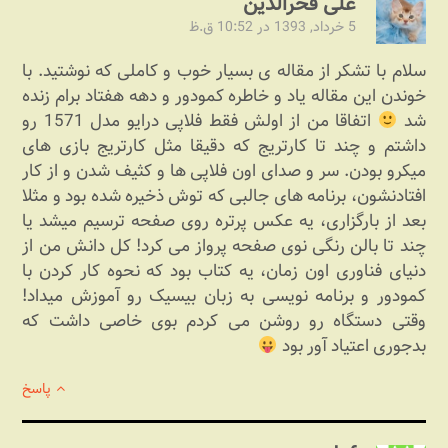
علی فخرالدین
5 خرداد, 1393 در 10:52 ق.ظ
سلام با تشکر از مقاله ی بسیار خوب و کاملی که نوشتید. با
خوندن این مقاله یاد و خاطره کمودور و دهه هفتاد برام زنده
شد
اتفاقا من از اولش فقط فلاپی درایو مدل 1571 رو
داشتم و چند تا کارتریج که دقیقا مثل کارتریج بازی های
میکرو بودن. سر و صدای اون فلاپی ها و کثیف شدن و از کار
افتادنشون، برنامه های جالبی که توش ذخیره شده بود و مثلا
بعد از بارگزاری، یه عکس پرتره روی صفحه ترسیم میشد یا
چند تا بالن رنگی نوی صفحه پرواز می کرد! کل دانش من از
دنیای فناوری اون زمان، یه کتاب بود که نحوه کار کردن با
کمودور و برنامه نویسی به زبان بیسیک رو آموزش میداد!
وقتی دستگاه رو روشن می کردم بوی خاصی داشت که
بدجوری اعتیاد آور بود
پاسخ