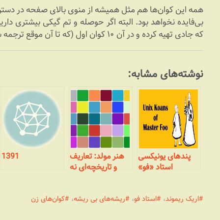
همه این کوان‌ها هم مثل همیشه از منوی بالای صفحه در دس
بی‌فایده نخواهد بود. البته اگر حوصله و تم گیکی بیشتری داری
که جادی تهیه کرده و در آن ۱۰ کوان اول (که تا آن موقع ترجمه شده بودند) را خوانده گوش کنید.
نوشته‌های مشابه:
پندهای یونیکسی
هنر مولد: تعاریف
1391
استاد «فو»
و تاریخچه‌ای نه
چندان مختصر
اریک ریموند
،
استاد فو
،
ریشه‌های بی ریشه
،
کوان‌های زن