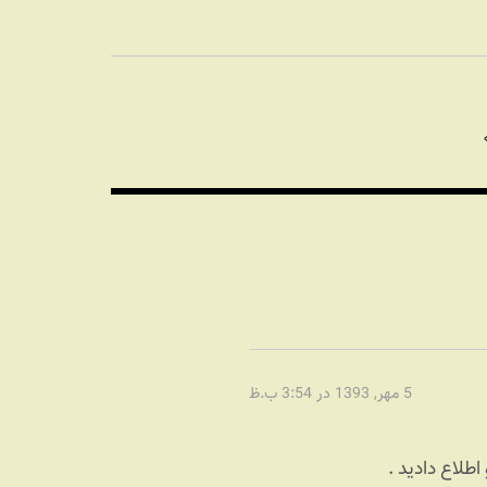
5 مهر, 1393 در 3:54 ب.ظ
لاع دادید .