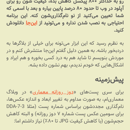
رو به حداکثر ۸۰۰ پیکسل کاهش بده، کیفیت شون رو برای
آپلود در وب تا حدود ۸۰ درصد پایین بیاره و بعد با اسمی که
شما تعیین می‌کنید از نو نام‌گذاری‌شون کنه. این برنامه
احتیاجی به نصب شدن نداره و می‌تونید از
این‌جا
دانلودش
کنید.
به نظرم رسید که این ابزار می‌تونه برای خیلی از بلاگرها به
دردبخور باشه. به همین دلیل گفتم این‌جا منتشرش کنم و در
موردش بنویسم تا شاید هم به درد کسی بخوره و هم ایراد و
اشکال‌هایی که خودم ندیدم، بهم نشون داده بشه.
پیش‌زمینه
برای سری پست‌های «
دوز روزانه معماری
» در وبلاگ
معماری‌ام، به صورت مداوم به تغییر ابعاد و اندازه عکس‌ها،
نام‌گذاری مجددشون براساس شماره پست (مثلا DDA-7-3
برای سومین عکس پست شماره ۷ دوز روزانه) و البته کاهش
حجم‌شون (با کاهش کیفیت JPG تا ۸۰٪) نیاز داشتم اما: