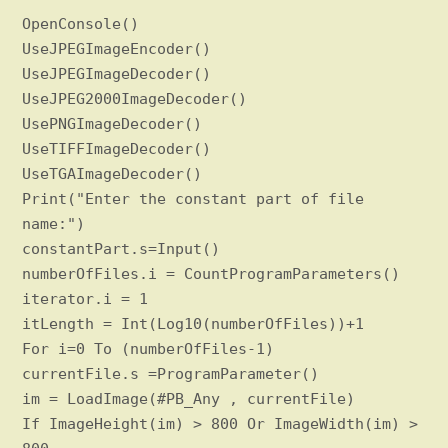
OpenConsole()
UseJPEGImageEncoder()
UseJPEGImageDecoder()
UseJPEG2000ImageDecoder()
UsePNGImageDecoder()
UseTIFFImageDecoder()
UseTGAImageDecoder()
Print("Enter the constant part of file
name:")
constantPart.s=Input()
numberOfFiles.i = CountProgramParameters()
iterator.i = 1
itLength = Int(Log10(numberOfFiles))+1
For i=0 To (numberOfFiles-1)
currentFile.s =ProgramParameter()
im = LoadImage(#PB_Any , currentFile)
If ImageHeight(im) > 800 Or ImageWidth(im) >