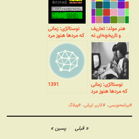
هنر مولد: تعاریف
نوستالژی: زمانی
و تاریخچه‌ای نه
که مردها هنوز مرد
چندان مختصر
بودند! (بخش دوم-
دردسرهای
نرم‌افزار)
نوستالژی: زمانی
1391
که مردها هنوز مرد
بودند! (بخش
پایانی- هک‌های
برنامه‌نویسی
،
کاربر ایرانی
،
وبلاگ
عمیق‌تر)
راهبری
قبلی
پسین
نوشته