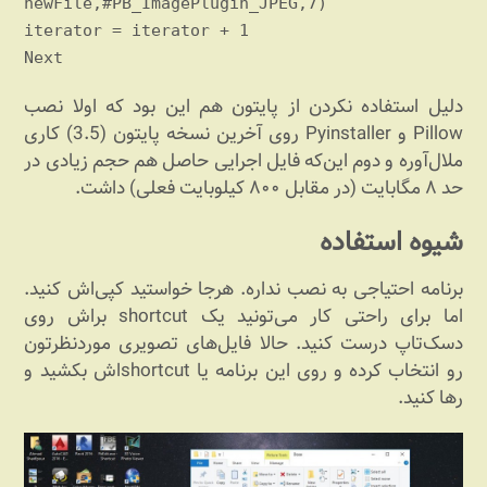
newFile,#PB_ImagePlugin_JPEG,7)
iterator = iterator + 1
Next
دلیل استفاده نکردن از پایتون هم این بود که اولا نصب
Pillow و Pyinstaller روی آخرین نسخه پایتون (3.5) کاری
ملال‌آوره و دوم این‌که فایل اجرایی حاصل هم حجم زیادی در
حد ۸ مگابایت (در مقابل ۸۰۰ کیلوبایت فعلی) داشت.
شیوه استفاده
برنامه احتیاجی به نصب نداره. هرجا خواستید کپی‌اش کنید.
اما برای راحتی کار می‌تونید یک shortcut براش روی
دسک‌تاپ درست کنید. حالا فایل‌های تصویری موردنظرتون
رو انتخاب کرده و روی این برنامه یا shortcutاش بکشید و
رها کنید.