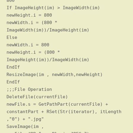
800
If ImageHeight(im) > ImageWidth(im)
newHeight.i = 800
newWidth.i = (800 *
ImageWidth(im))/ImageHeight(im)
Else
newWidth.i = 800
newHeight.i = (800 *
ImageHeight(im))/ImageWidth(im)
EndIf
ResizeImage(im , newWidth,newHeight)
EndIf
;;;File Operation
DeleteFile(currentFile)
newFile.s = GetPathPart(currentFile) +
constantPart + RSet(Str(iterator), itLength
,"0") + ".jpg"
SaveImage(im ,