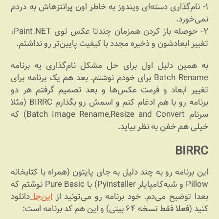
۱- نام‌گذاری دسته‌ای ویندوز به خاطر اون پرانتزهاش به دردم
نمی‌خورد.
۲- حوصله باز کردن همزمان چندتا عکس توی Paint.NET،
تغییر ابعادشون و ذخیره مجدد با کیفیت پایین‌تر رو نداشتم.
به همین دلیل اول برای حل مشکل نام‌گذاری یه برنامه
Batch Rename برای خودم نوشتم. بعد هم یک برنامه برای
تغییر ابعاد و فرمت عکس‌ها و بعد تصمیم گرفتم هر دو
برنامه رو با هم ادغام کنم و اسمش رو بگذارم BIRRC (مثلا
سرنام Batch Image Rename,Resize and Convert) که
خیلی هم خفن به نظر بیاید.
BIRRC
این برنامه رو به چند دلیل به جای پایتون (همراه با کتابخانه
Pillow و شبه‌کامپایلر Pyinstaller) با Pure Basic نوشتم که
بعدا توضیح می‌دم. خود برنامه رو می‌تونید از
این‌جا
دانلود
کنید (فعلا فقط نسخه ۶۴ بیتی) و این هم کد برنامه است: