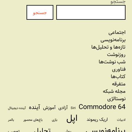
جستجو
جستجو
اجتماعی
برنامه‏‌نویسی
تازه‌‌ها و تحلیل‌ها
روزنوشت
شب نوشت‌ها
فناوری
کتاب‌ها
متفرقه
مجله شبکه
نوستالژی
Commodore 64
آینده
آزادی
آموزش
Siri
آینده دیجیتال
اپل
اریک ریموند
ادبیات
بازی
باغ‌های محصور
بالمر
برنامه‌نویسی
تحلیل
بهار
تعصب