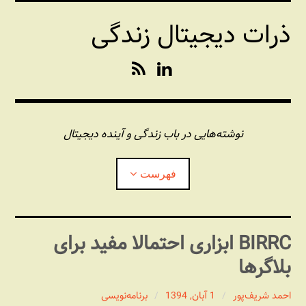
فتن
ذرات دیجیتال زندگی
ه
حتوا
R
L
S
i
S
n
k
e
نوشته‌هایی در باب زندگی و آینده دیجیتال
d
I
فهرست
n
درباره این وبلاگ
‌BIRRC ابزاری احتمالا مفید برای
بلاگرها
مجله شبکه
بازکردن
زیرفهر
احمد شریف‌پور
1 آبان, 1394
برنامه‏‌نویسی
پندهای یونیکسی استاد «فو»
بازکردن
زیرفهر