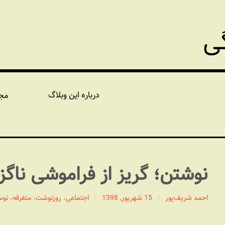
گی
درباره این وبلاگ
مج
نوشتن؛ گریز از فراموشی ناگز
احمد شریف‌پور
15 شهریور, 1398
اجتماعی
،
روزنوشت
،
متفرقه
،
نوس