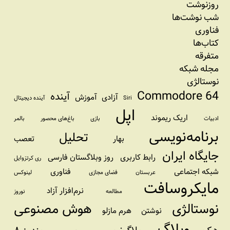
روزنوشت
شب نوشت‌ها
فناوری
کتاب‌ها
متفرقه
مجله شبکه
نوستالژی
Commodore 64
آینده
آزادی
آموزش
Siri
آینده دیجیتال
اپل
اریک ریموند
ادبیات
بازی
باغ‌های محصور
بالمر
برنامه‌نویسی
تحلیل
بهار
تعصب
جایگاه ایران
رابط کاربری
روز وبلاگستان فارسی
ری کرتزوایل
شبکه اجتماعی
فناوری
عربستان
فضای مجازی
لینوکس
مایکروسافت
نرم‌افزار آزاد
مطالعه
نوروز
نوستالژی
هوش مصنوعی
نوشتن
هرم مازلو
وبلاگ