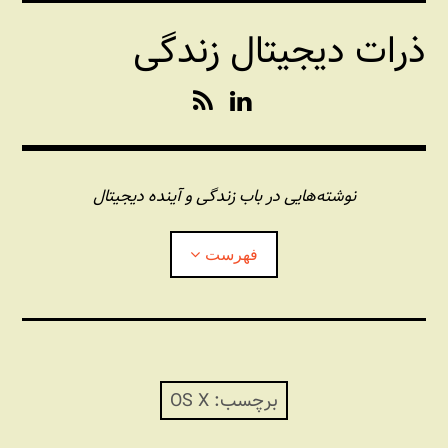
فتن
ذرات دیجیتال زندگی
ه
حتوا
R
L
S
i
S
n
k
e
نوشته‌هایی در باب زندگی و آینده دیجیتال
d
I
فهرست
n
درباره این وبلاگ
مجله شبکه
بازکردن
زیرفهر
برچسب:
OS X
پندهای یونیکسی استاد «فو»
بازکردن
زیرفهر