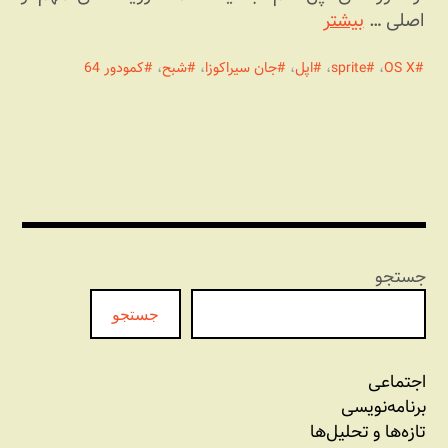
اصلی …
بیشتر
OS X
،
sprite
،
اپل
،
جان سیراکوزا
،
شبح
،
کمودور 64
جستجو
جستجو
اجتماعی
برنامه‏‌نویسی
تازه‌‌ها و تحلیل‌ها