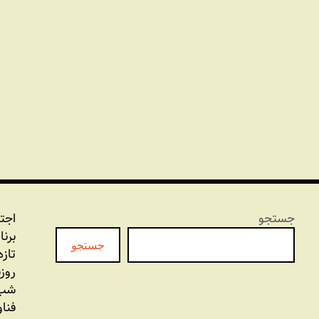
جستجو
اجت
برنا
جستجو
تازه
روز
شب 
فنا