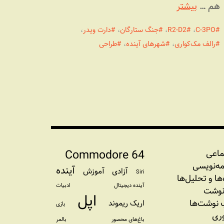
هم …
بیشتر
C-3PO
،
R2-D2
،
جنگ ستارگان
،
دارت ویدر
،
رالف مک‌کواری
،
شهرهای آینده
،
طراحی
Commodore 64
ماعی
مه‏‌نویسی
آینده
آزادی
آموزش
Siri
‌‌ها و تحلیل‌ها
آینده دیجیتال
ادبیات
نوشت
اپل
نوشت‌ها
اریک ریموند
بازی
وری
باغ‌های محصور
بالمر