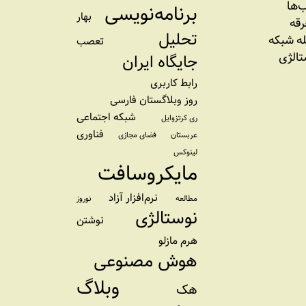
‌ها
برنامه‌نویسی
بهار
رقه
تحلیل
ه شبکه
تعصب
تالژی
جایگاه ایران
رابط کاربری
روز وبلاگستان فارسی
شبکه اجتماعی
ری کرتزوایل
فناوری
عربستان
فضای مجازی
لینوکس
مایکروسافت
نرم‌افزار آزاد
مطالعه
نوروز
نوستالژی
نوشتن
هرم مازلو
هوش مصنوعی
وبلاگ
هک