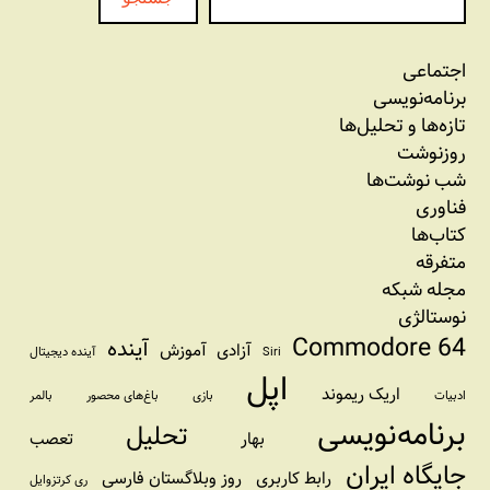
اجتماعی
برنامه‏‌نویسی
تازه‌‌ها و تحلیل‌ها
روزنوشت
شب نوشت‌ها
فناوری
کتاب‌ها
متفرقه
مجله شبکه
نوستالژی
Commodore 64
آینده
آزادی
آموزش
Siri
آینده دیجیتال
اپل
اریک ریموند
ادبیات
بازی
باغ‌های محصور
بالمر
برنامه‌نویسی
تحلیل
بهار
تعصب
جایگاه ایران
رابط کاربری
روز وبلاگستان فارسی
ری کرتزوایل