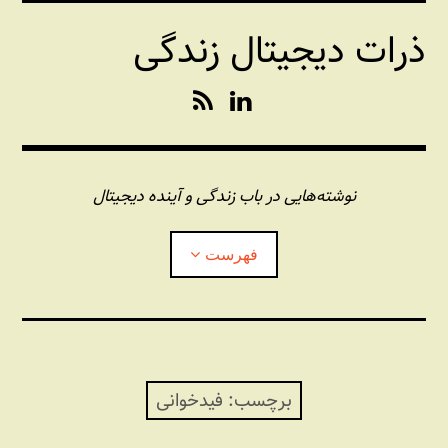
فتن
ذرات دیجیتال زندگی
ه
حتوا
R
L
S
i
S
n
k
e
نوشته‌هایی در باب زندگی و آینده دیجیتال
d
I
فهرست
n
درباره این وبلاگ
مجله شبکه
بازکردن
زیرفهر
برچسب:
فیدخوانی
پندهای یونیکسی استاد «فو»
بازکردن
زیرفهر