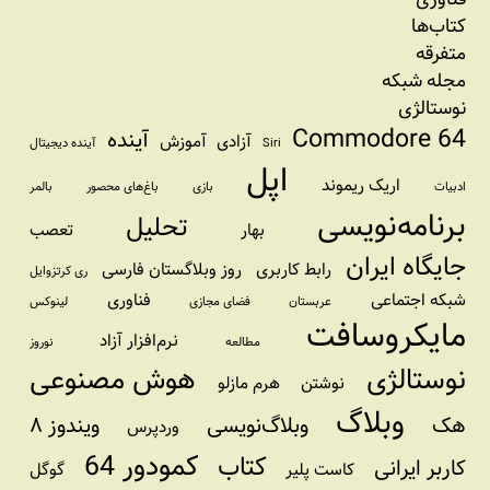
کتاب‌ها
متفرقه
مجله شبکه
نوستالژی
Commodore 64
آینده
آزادی
آموزش
Siri
آینده دیجیتال
اپل
اریک ریموند
ادبیات
بازی
باغ‌های محصور
بالمر
برنامه‌نویسی
تحلیل
بهار
تعصب
جایگاه ایران
رابط کاربری
روز وبلاگستان فارسی
ری کرتزوایل
شبکه اجتماعی
فناوری
عربستان
فضای مجازی
لینوکس
مایکروسافت
نرم‌افزار آزاد
مطالعه
نوروز
نوستالژی
هوش مصنوعی
نوشتن
هرم مازلو
وبلاگ
هک
وبلاگ‌نویسی
ویندوز ۸
وردپرس
کمودور 64
کتاب
کاربر ایرانی
کاست پلیر
گوگل