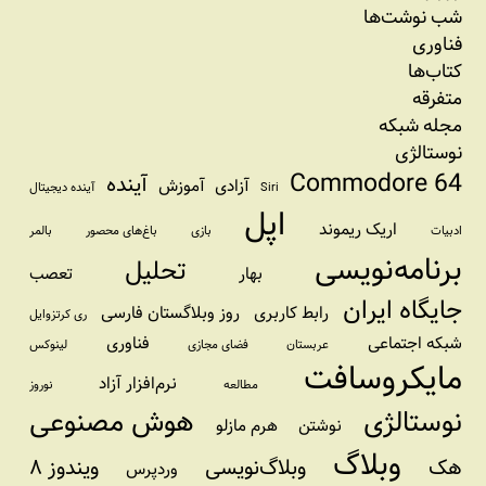
شب نوشت‌ها
فناوری
کتاب‌ها
متفرقه
مجله شبکه
نوستالژی
Commodore 64
آینده
آزادی
آموزش
Siri
آینده دیجیتال
اپل
اریک ریموند
ادبیات
بازی
باغ‌های محصور
بالمر
برنامه‌نویسی
تحلیل
بهار
تعصب
جایگاه ایران
رابط کاربری
روز وبلاگستان فارسی
ری کرتزوایل
شبکه اجتماعی
فناوری
عربستان
فضای مجازی
لینوکس
مایکروسافت
نرم‌افزار آزاد
مطالعه
نوروز
نوستالژی
هوش مصنوعی
نوشتن
هرم مازلو
وبلاگ
هک
وبلاگ‌نویسی
ویندوز ۸
وردپرس