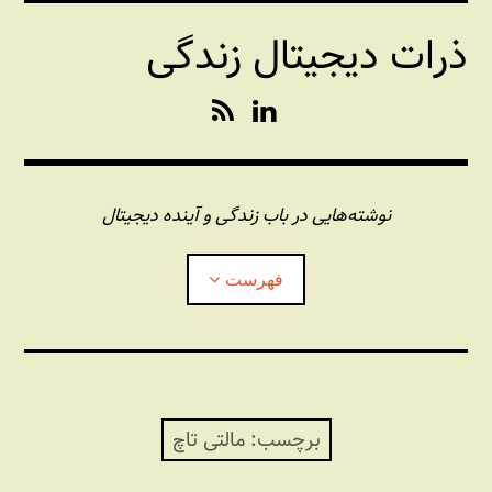
فتن
ذرات دیجیتال زندگی
ه
حتوا
R
L
S
i
S
n
k
e
نوشته‌هایی در باب زندگی و آینده دیجیتال
d
I
فهرست
n
درباره این وبلاگ
مجله شبکه
بازکردن
زیرفهر
برچسب:
مالتی تاچ
پندهای یونیکسی استاد «فو»
بازکردن
زیرفهر