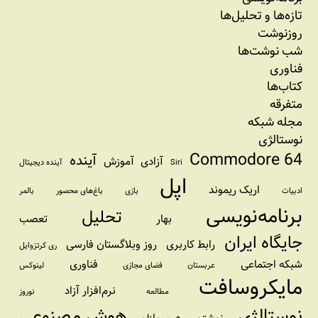
تازه‌‌ها و تحلیل‌ها
روزنوشت
شب نوشت‌ها
فناوری
کتاب‌ها
متفرقه
مجله شبکه
نوستالژی
Commodore 64
آینده
آزادی
آموزش
Siri
آینده دیجیتال
اپل
اریک ریموند
ادبیات
بازی
باغ‌های محصور
بالمر
برنامه‌نویسی
تحلیل
بهار
تعصب
جایگاه ایران
رابط کاربری
روز وبلاگستان فارسی
ری کرتزوایل
شبکه اجتماعی
فناوری
عربستان
فضای مجازی
لینوکس
مایکروسافت
نرم‌افزار آزاد
مطالعه
نوروز
نوستالژی
هوش مصنوعی
نوشتن
هرم مازلو