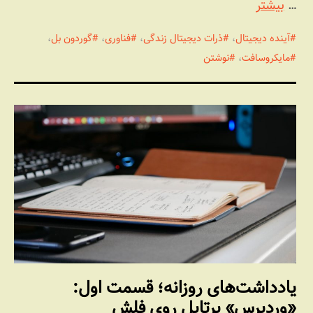
…
بیشتر
آینده دیجیتال
،
ذرات دیجیتال زندگی
،
فناوری
،
گوردون بل
،
مایکروسافت
،
نوشتن
یادداشت‌های روزانه؛ قسمت اول:
«وردپرس» پرتابل روی فلش