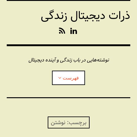
فتن
ذرات دیجیتال زندگی
ه
حتوا
R
L
S
i
S
n
k
e
نوشته‌هایی در باب زندگی و آینده دیجیتال
d
I
فهرست
n
درباره این وبلاگ
مجله شبکه
بازکردن
زیرفهر
برچسب:
نوشتن
پندهای یونیکسی استاد «فو»
بازکردن
زیرفهر