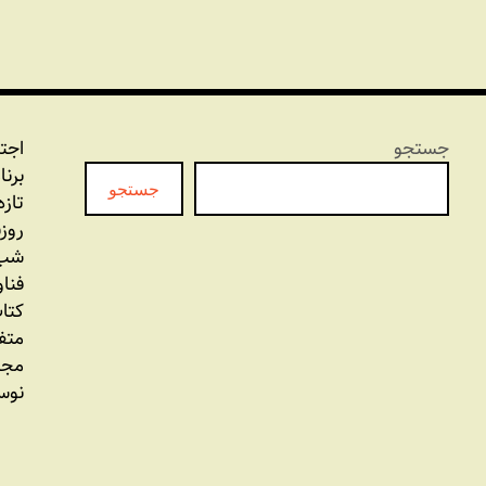
جستجو
اجت
برنا
جستجو
تازه
روز
شب 
فنا
کتاب
متف
مجل
نوس