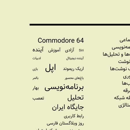
Commodore 64
ماعی
مه‏‌نویسی
آینده
آزادی
آموزش
Siri
‌‌ها و تحلیل‌ها
آینده دیجیتال
ادبیات
نوشت
اپل
نوشت‌ها
اریک ریموند
بازی
وری
باغ‌های محصور
بالمر
‌ها
برنامه‌نویسی
بهار
رقه
تحلیل
ه شبکه
تعصب
تالژی
جایگاه ایران
رابط کاربری
روز وبلاگستان فارسی