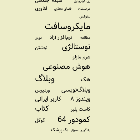
شبکه اجتماعی
ری کرتزوایل
فناوری
عربستان
فضای مجازی
لینوکس
مایکروسافت
نرم‌افزار آزاد
مطالعه
نوروز
نوستالژی
نوشتن
هرم مازلو
هوش مصنوعی
وبلاگ
هک
وبلاگ‌نویسی
وردپرس
ویندوز ۸
کاربر ایرانی
کتاب
کاست پلیر
کمودور 64
گوگل
یک‌پزشک
یادگیری عمیق