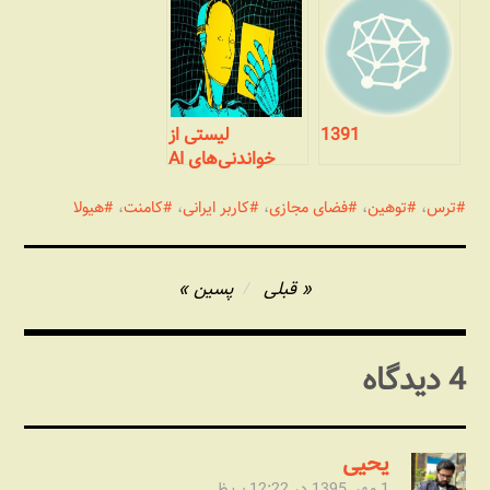
انسان‌هایی که
عاشق آن‌ها بودند
1391
لیستی از
خواندنی‌های AI
ترس
،
توهین
،
فضای مجازی
،
کاربر ایرانی
،
کامنت
،
هیولا
راهبری
قبلی
پسین
نوشته
4 دیدگاه
یحیی
1 مهر, 1395 در 12:22 ب.ظ