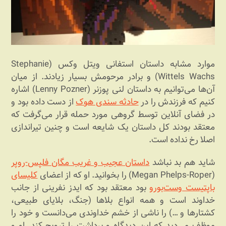
موارد مشابه داستان استفانی ویتل وکس (Stephanie
Wittels Wachs) و برادر مرحومش بسیار زیادند. از میان
آن‌ها می‌توانیم به داستان لنی پوزنر (Lenny Pozner) اشاره
کنیم که فرزندش را در
حادثه سندی هوک
از دست داده بود و
در فضای آنلاین توسط گروهی مورد حمله قرار می‌گرفت که
معتقد بودند کل داستان یک شایعه است و چنین تیراندازی
اصلا رخ نداده است.
شاید هم بد نباشد
داستان عجیب و غریب مگان فلپس-روپر
(Megan Phelps-Roper) را بخوانید. او که از اعضای
کلیسای
باپتیست وست‌بورو
بود معتقد بود که ایدز نفرینی از جانب
خداوند است و همه انواع بلاها (جنگ، بلایای طبیعی،
کشتارها و …) را ناشی از خشم خداوندی می‌دانست و خود را
موظف می‌دید که این دیدگاه و برداشت را ترویج کند. او و