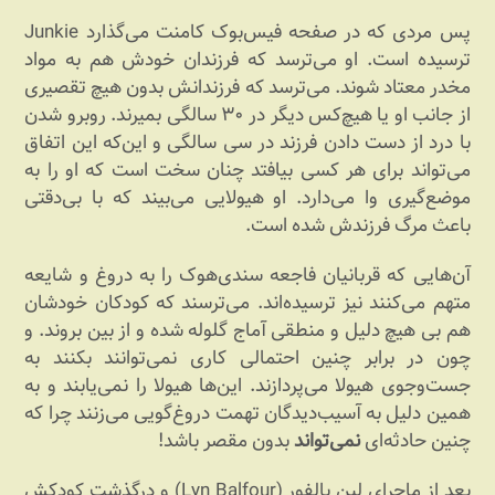
پس مردی که در صفحه فیس‌بوک کامنت می‌گذارد Junkie
ترسیده است. او می‌ترسد که فرزندان خودش هم به مواد
مخدر معتاد شوند. می‌ترسد که فرزندانش بدون هیچ تقصیری
از جانب او یا هیچ‌کس دیگر در ۳۰ سالگی بمیرند. روبرو شدن
با درد از دست دادن فرزند در سی سالگی و این‌که این اتفاق
می‌تواند برای هر کسی بیافتد چنان سخت است که او را به
موضع‌گیری وا می‌دارد. او هیولایی می‌بیند که با بی‌دقتی
باعث مرگ فرزندش شده است.
آن‌هایی که قربانیان فاجعه سندی‌هوک را به دروغ و شایعه
متهم می‌کنند نیز ترسیده‌اند. می‌ترسند که کودکان خودشان
هم بی هیچ دلیل و منطقی آماج گلوله شده و از بین بروند. و
چون در برابر چنین احتمالی کاری نمی‌توانند بکنند به
جست‌وجوی هیولا می‌پردازند. این‌ها هیولا را نمی‌یابند و به
همین دلیل به آسیب‌دیدگان تهمت دروغ‌گویی می‌زنند چرا که
چنین حادثه‌ای
نمی‌تواند
بدون مقصر باشد!
بعد از ماجرای لین بالفور (Lyn Balfour) و درگذشت کودکش