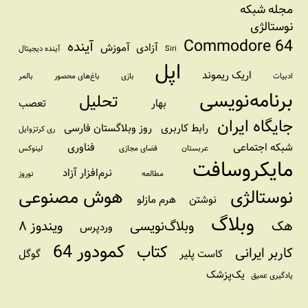
مجله شبکه
نوستالژی
Commodore 64
آینده
آزادی
آموزش
Siri
آینده دیجیتال
اپل
اریک ریموند
ادبیات
بازی
باغ‌های محصور
بالمر
برنامه‌نویسی
تحلیل
بهار
تعصب
جایگاه ایران
رابط کاربری
روز وبلاگستان فارسی
ری کرتزوایل
شبکه اجتماعی
فناوری
عربستان
فضای مجازی
لینوکس
مایکروسافت
نرم‌افزار آزاد
مطالعه
نوروز
نوستالژی
هوش مصنوعی
نوشتن
هرم مازلو
وبلاگ
هک
وبلاگ‌نویسی
ویندوز ۸
وردپرس
کمودور 64
کتاب
کاربر ایرانی
کاست پلیر
گوگل
یک‌پزشک
یادگیری عمیق