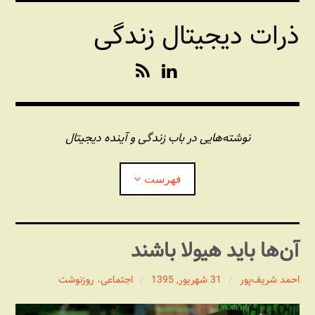
فتن
ذرات دیجیتال زندگی
ه
حتوا
R
L
S
i
S
n
k
e
نوشته‌هایی در باب زندگی و آینده دیجیتال
d
I
فهرست
n
درباره این وبلاگ
آن‌ها باید هیولا باشند
مجله شبکه
بازکردن
زیرفهر
احمد شریف‌پور
31 شهریور, 1395
اجتماعی
،
روزنوشت
پندهای یونیکسی استاد «فو»
بازکردن
زیرفهر