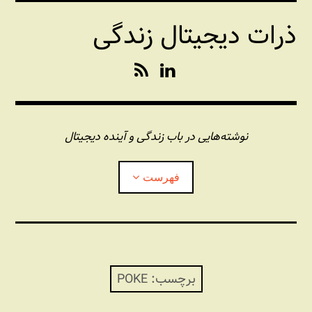
فتن
ذرات دیجیتال زندگی
ه
حتوا
R
L
S
i
S
n
k
e
نوشته‌هایی در باب زندگی و آینده دیجیتال
d
I
فهرست
n
درباره این وبلاگ
مجله شبکه
بازکردن
زیرفهر
برچسب:
POKE
پندهای یونیکسی استاد «فو»
بازکردن
زیرفهر