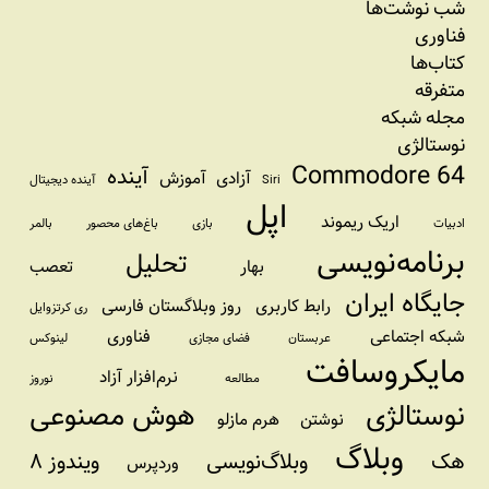
شب نوشت‌ها
فناوری
کتاب‌ها
متفرقه
مجله شبکه
نوستالژی
Commodore 64
آینده
آزادی
آموزش
Siri
آینده دیجیتال
اپل
اریک ریموند
ادبیات
بازی
باغ‌های محصور
بالمر
برنامه‌نویسی
تحلیل
بهار
تعصب
جایگاه ایران
رابط کاربری
روز وبلاگستان فارسی
ری کرتزوایل
شبکه اجتماعی
فناوری
عربستان
فضای مجازی
لینوکس
مایکروسافت
نرم‌افزار آزاد
مطالعه
نوروز
نوستالژی
هوش مصنوعی
نوشتن
هرم مازلو
وبلاگ
هک
وبلاگ‌نویسی
ویندوز ۸
وردپرس