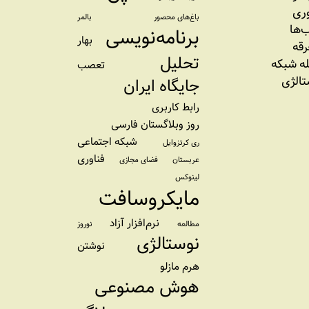
وری
باغ‌های محصور
بالمر
‌ها
برنامه‌نویسی
بهار
رقه
تحلیل
ه شبکه
تعصب
تالژی
جایگاه ایران
رابط کاربری
روز وبلاگستان فارسی
شبکه اجتماعی
ری کرتزوایل
فناوری
عربستان
فضای مجازی
لینوکس
مایکروسافت
نرم‌افزار آزاد
مطالعه
نوروز
نوستالژی
نوشتن
هرم مازلو
هوش مصنوعی