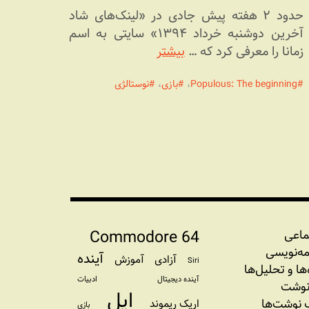
حدود ۲ هفته پیش جادی در «لینک‌های شاد
آخرین دوشنبه خرداد ۱۳۹۴» سایتی به اسم
زمانا را معرفی کرد که …
بیشتر
Populous: The beginning
،
بازی
،
نوستالژی
Commodore 64
ماعی
مه‏‌نویسی
آینده
آزادی
آموزش
Siri
‌‌ها و تحلیل‌ها
آینده دیجیتال
ادبیات
نوشت
اپل
نوشت‌ها
اریک ریموند
بازی