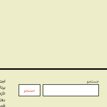
جستجو
اجت
برنا
جستجو
تازه
روز
شب 