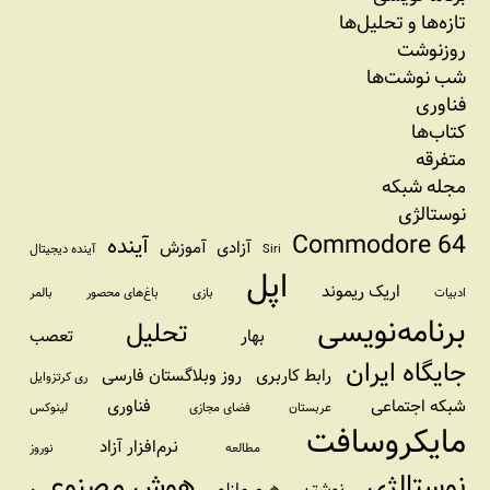
تازه‌‌ها و تحلیل‌ها
روزنوشت
شب نوشت‌ها
فناوری
کتاب‌ها
متفرقه
مجله شبکه
نوستالژی
Commodore 64
آینده
آزادی
آموزش
Siri
آینده دیجیتال
اپل
اریک ریموند
ادبیات
بازی
باغ‌های محصور
بالمر
برنامه‌نویسی
تحلیل
بهار
تعصب
جایگاه ایران
رابط کاربری
روز وبلاگستان فارسی
ری کرتزوایل
شبکه اجتماعی
فناوری
عربستان
فضای مجازی
لینوکس
مایکروسافت
نرم‌افزار آزاد
مطالعه
نوروز
نوستالژی
هوش مصنوعی
نوشتن
هرم مازلو