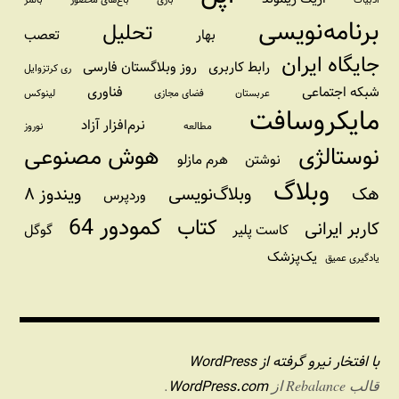
ادبیات
بازی
باغ‌های محصور
بالمر
برنامه‌نویسی
تحلیل
بهار
تعصب
جایگاه ایران
رابط کاربری
روز وبلاگستان فارسی
ری کرتزوایل
شبکه اجتماعی
فناوری
عربستان
فضای مجازی
لینوکس
مایکروسافت
نرم‌افزار آزاد
مطالعه
نوروز
نوستالژی
هوش مصنوعی
نوشتن
هرم مازلو
وبلاگ
هک
وبلاگ‌نویسی
ویندوز ۸
وردپرس
کمودور 64
کتاب
کاربر ایرانی
کاست پلیر
گوگل
یک‌پزشک
یادگیری عمیق
با افتخار نیرو گرفته از WordPress
WordPress.com
قالب Rebalance از
.