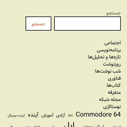
جستجو
جستجو
اجتماعی
برنامه‏‌نویسی
تازه‌‌ها و تحلیل‌ها
روزنوشت
شب نوشت‌ها
فناوری
کتاب‌ها
متفرقه
مجله شبکه
نوستالژی
Commodore 64
آینده
آزادی
آموزش
Siri
آینده دیجیتال
اپل
اریک ریموند