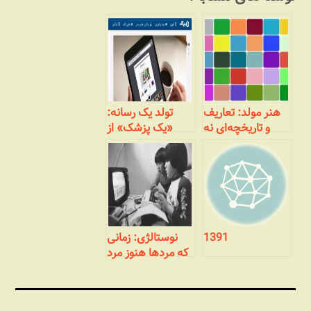
هنر مولد: تعاریف
تولد یک رسانه:
و تاریخچه‌ای نه
«یک پزشک» از
چندان مختصر
وبلاگ تا رسانه‌ای
جمعی
1391
نوستالژی: زمانی
که مردها هنوز مرد
بودند! (بخش
پایانی- هک‌های
عمیق‌تر)