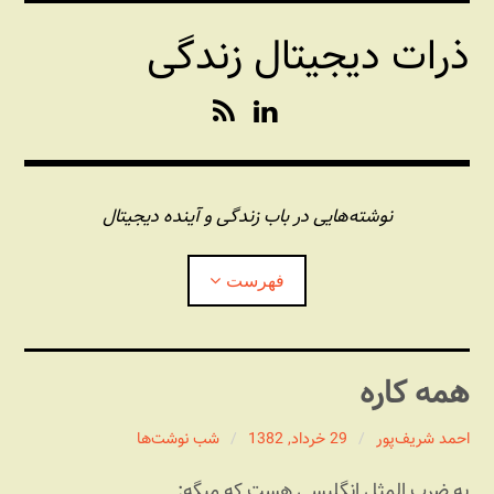
فتن
ذرات دیجیتال زندگی
ه
حتوا
R
L
S
i
S
n
k
e
نوشته‌هایی در باب زندگی و آینده دیجیتال
d
I
فهرست
n
درباره این وبلاگ
همه کاره
مجله شبکه
بازکردن
زیرفهر
احمد شریف‌پور
29 خرداد, 1382
شب نوشت‌ها
پندهای یونیکسی استاد «فو»
بازکردن
یه ضرب المثل انگلیسی هست که میگه:
زیرفهر