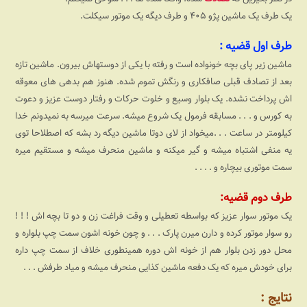
یک طرف یک ماشین پژو ۴۰۵ و طرف دیگه یک موتور سیکلت.
طرف اول قضیه :
ماشین زیر پای بچه خونواده است و رفته با یکی از دوستهاش بیرون. ماشین تازه
بعد از تصادف قبلی صافکاری و رنگش تموم شده. هنوز هم بدهی های معوقه
اش پرداخت نشده. یک بلوار وسیع و خلوت حرکات و رفتار دوست عزیز و دعوت
به کورس و . . . مسابقه فرمول یک شروع میشه. سرعت میرسه به نمیدونم خدا
کیلومتر در ساعت . . .میخواد از لای دوتا ماشین دیگه رد بشه که اصطلاحا توی
یه منفی اشتباه میشه و گیر میکنه و ماشین منحرف میشه و مستقیم میره
سمت موتوری بیچاره و . . . .
طرف دوم قضیه:
یک موتور سوار عزیز که بواسطه تعطیلی و وقت فراغت زن و دو تا بچه اش ! ! !‌
رو سوار موتور کرده و دارن میرن پارک . . . و چون خونه اشون سمت چپ بلواره و
محل دور زدن بلوار هم از خونه اش دوره همینطوری خلاف از سمت چپ داره
برای خودش میره که یک دفعه ماشین کذایی منحرف میشه و میاد طرفش . . .
نتایج :