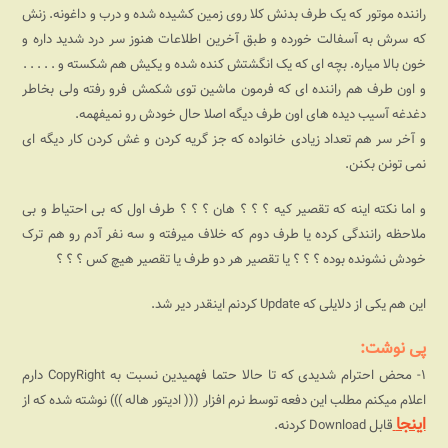
راننده موتور که یک طرف بدنش کلا روی زمین کشیده شده و درب و داغونه. زنش
که سرش به آسفالت خورده و طبق آخرین اطلاعات هنوز سر درد شدید داره و
خون بالا میاره. بچه ای که یک انگشتش کنده شده و یکیش هم شکسته و . . . . .
و اون طرف هم راننده ای که فرمون ماشین توی شکمش فرو رفته ولی بخاطر
دغدغه آسیب دیده های اون طرف دیگه اصلا حال خودش رو نمیفهمه.
و آخر سر هم تعداد زیادی خانواده که جز گریه کردن و غش کردن کار دیگه ای
نمی تونن بکنن.
و اما نکته اینه که تقصیر کیه ؟ ؟ ؟ هان ؟ ؟ ؟ طرف اول که بی احتیاط و بی
ملاحظه رانندگی کرده یا طرف دوم که خلاف میرفته و سه نفر آدم رو هم ترک
خودش نشونده بوده ؟ ؟ ؟ یا تقصیر هر دو طرف یا تقصیر هیچ کس ؟ ؟ ؟
این هم یکی از دلایلی که Update کردنم اینقدر دیر شد.
پی نوشت:
۱- محض احترام شدیدی که تا حالا حتما فهمیدین نسبت به CopyRight دارم
اعلام میکنم مطلب این دفعه توسط نرم افزار ((( ادیتور هاله ))) نوشته شده که از
اینجا
قابل Download کردنه.