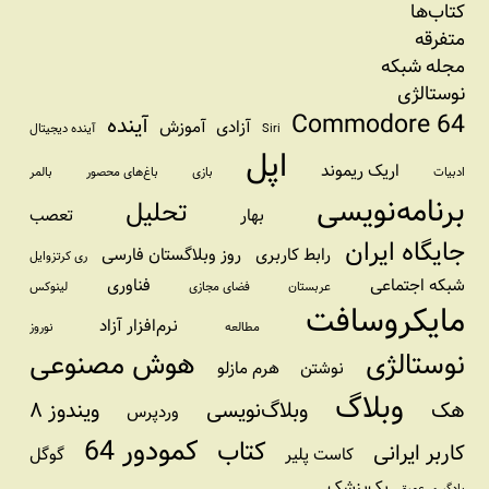
کتاب‌ها
متفرقه
مجله شبکه
نوستالژی
Commodore 64
آینده
آزادی
آموزش
Siri
آینده دیجیتال
اپل
اریک ریموند
ادبیات
بازی
باغ‌های محصور
بالمر
برنامه‌نویسی
تحلیل
بهار
تعصب
جایگاه ایران
رابط کاربری
روز وبلاگستان فارسی
ری کرتزوایل
شبکه اجتماعی
فناوری
عربستان
فضای مجازی
لینوکس
مایکروسافت
نرم‌افزار آزاد
مطالعه
نوروز
نوستالژی
هوش مصنوعی
نوشتن
هرم مازلو
وبلاگ
هک
وبلاگ‌نویسی
ویندوز ۸
وردپرس
کمودور 64
کتاب
کاربر ایرانی
کاست پلیر
گوگل
یک‌پزشک