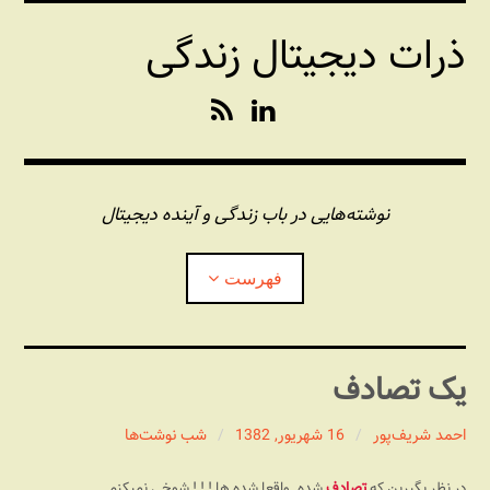
فتن
ذرات دیجیتال زندگی
ه
حتوا
R
L
S
i
S
n
k
e
نوشته‌هایی در باب زندگی و آینده دیجیتال
d
I
فهرست
n
درباره این وبلاگ
یک تصادف
مجله شبکه
بازکردن
زیرفهر
احمد شریف‌پور
16 شهریور, 1382
شب نوشت‌ها
پندهای یونیکسی استاد «فو»
بازکردن
زیرفهر
در نظر بگیرین که
تصادف
شده. واقعا شده ها ! ! ! شوخی نمیکنم.