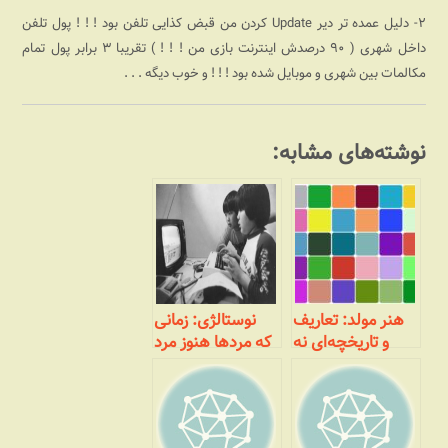
۲- دلیل عمده تر دیر Update کردن من قبض کذایی تلفن بود ! ! ! پول تلفن
داخل شهری ( ۹۰ درصدش اینترنت بازی من !‌ !‌ !‌ ) تقریبا ۳ برابر پول تمام
مکالمات بین شهری و موبایل شده بود ! ! ! و خوب دیگه . . .
نوشته‌های مشابه:
هنر مولد: تعاریف
نوستالژی: زمانی
و تاریخچه‌ای نه
که مردها هنوز مرد
چندان مختصر
بودند! (بخش
پایانی- هک‌های
عمیق‌تر)