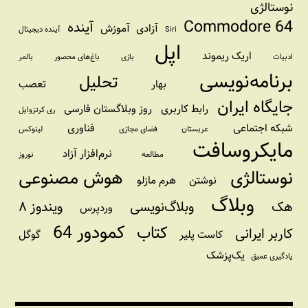
نوستالژی
Commodore 64
آینده
آزادی
آموزش
Siri
آینده دیجیتال
اپل
اریک ریموند
ادبیات
بازی
باغ‌های محصور
بالمر
برنامه‌نویسی
تحلیل
بهار
تعصب
جایگاه ایران
رابط کاربری
روز وبلاگستان فارسی
ری کرتزوایل
شبکه اجتماعی
فناوری
عربستان
فضای مجازی
لینوکس
مایکروسافت
نرم‌افزار آزاد
مطالعه
نوروز
نوستالژی
هوش مصنوعی
نوشتن
هرم مازلو
وبلاگ
هک
وبلاگ‌نویسی
ویندوز ۸
وردپرس
کمودور 64
کتاب
کاربر ایرانی
کاست پلیر
گوگل
یک‌پزشک
یادگیری عمیق