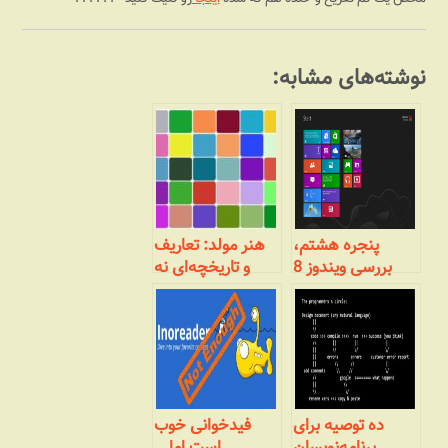
نوشته‌های مشابه:
پنجره هشتم،
هنر مولد: تعاریف
بررسی ویندوز 8
و تاریخچه‌ای نه
مایکروسافت :
چندان مختصر
نصب
ده توصیه برای
فیدخوانی خوب
برنامه‌نویسان
است اما …