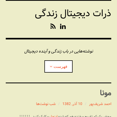
فتن
ذرات دیجیتال زندگی
ه
حتوا
R
L
S
i
S
n
k
e
نوشته‌هایی در باب زندگی و آینده دیجیتال
d
I
فهرست
n
درباره این وبلاگ
مونا
مجله شبکه
بازکردن
زیرفهر
احمد شریف‌پور
10 آذر, 1382
شب نوشت‌ها
پندهای یونیکسی استاد «فو»
بازکردن
زیرفهر
محض یک کم تفریح و خنده هم که شده
اینجا
رو کلیک کنید
! ! ! ! ! !