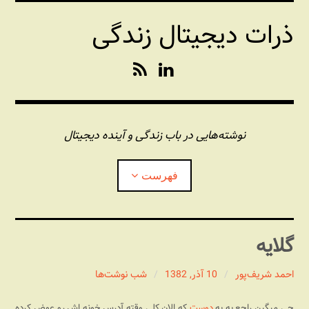
فتن
ذرات دیجیتال زندگی
ه
حتوا
R
L
S
i
S
n
k
e
نوشته‌هایی در باب زندگی و آینده دیجیتال
d
I
فهرست
n
درباره این وبلاگ
گلایه
مجله شبکه
بازکردن
زیرفهر
احمد شریف‌پور
10 آذر, 1382
شب نوشت‌ها
پندهای یونیکسی استاد «فو»
بازکردن
زیرفهر
چی میگین راجع به یه
دوست
که الان کلی وقته آدرس خونه اش رو عوض کرده