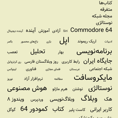
کتاب‌ها
متفرقه
مجله شبکه
نوستالژی
Commodore 64
آینده
آزادی
آموزش
Siri
آینده دیجیتال
اپل
اریک ریموند
ادبیات
بازی
باغ‌های محصور
بالمر
برنامه‌نویسی
تحلیل
بهار
تعصب
جایگاه ایران
رابط کاربری
روز وبلاگستان فارسی
ری کرتزوایل
شبکه اجتماعی
فناوری
عربستان
فضای مجازی
لینوکس
مایکروسافت
نرم‌افزار آزاد
مطالعه
نوروز
نوستالژی
هوش مصنوعی
نوشتن
هرم مازلو
وبلاگ
هک
وبلاگ‌نویسی
ویندوز ۸
وردپرس
کمودور 64
کتاب
کاربر ایرانی
کاست پلیر
گوگل
یک‌پزشک