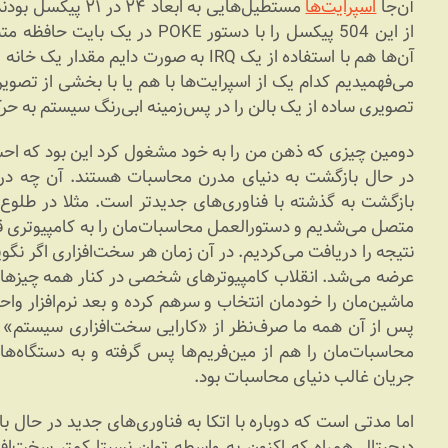
آن‌جا
اسپرایت‌ها
مستطیل‌هایی به اب
از این 504 پیکسل را با دستور OKE
آن‌ها هم با استفاده از یک IRQ به صورت دا
می‌فهمیدیم کدام یک از اسپرایت‌ها با هم یا با بخشی از تصویر 
تصویری ساده از یک بالن را در پس‌زمینه ابی‌رنگ سیستم به حر
دومین چیزی که ذهن من را به خود مشغول کرد این بود که احس
در حال بازگشت به دنیای مدرن محاسبات هستند. آن چه در 
بازگشت به گذشته با فناوری‌های جدیدتر است. مثلا در طلوع 
متصل می‌شدیم و دستورالعمل محاسبات‌مان را به کامپیوتری ق
نتیجه را دریافت می‌کردیم. در آن زمان هر سخت‌افزاری اگر نگو
عرضه می‌شد. انقلاب کامپیوترهای شخصی در کنار همه چیزهای
ماشین‌مان را خودمان انتخاب و سرهم کرده و بعد نرم‌افزار وا
پس از آن همه ما صرف‌نظر از «کارایی سخت‌افزاری سیستم» ب
محاسبات‌مان را هم از مین‌فریم‌ها پس گرفته و به دستگاه‌ها
جریان غالب دنیای محاسبات بود.
اما مدتی است که دوباره با اتکا به فناوری‌های جدید در حال ب
دیجیتال همراه که اکنون به واسطه توان نسبتا کمتر سخت‌اف