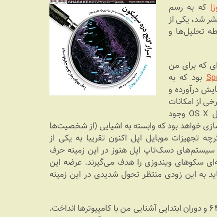
ا
که به رسم
شر شد، یکی از
ه تحلیل‌ها و
ای که برای من
Spr
بود که به
ایش درآورده و
خی از امکانات
این فریم‌ورک پیش از این در Core Animation سیستم‌عامل OS X وجود
‌سازی خواهد بود که وابسته به اشیایی (از شخصیت‌ها
رچه تجهیزات موبایل اپل اکنون تقریبا به یکی از
ما سیستم‌های دسک‌تاپ اپل هنوز در این زمینه حرف
ه‌ای سکوهای ویندوزی را هدف می‌گیرند. عرضه این
اید به این زودی منتظر تحول شدیدی در این زمینه
به هر حال خواندن این ویژگی جدید، ابتدا من را به یاد کمودور ۶۴ و دوران ابتدایی آشنایی من با کامپیوترها انداخت.