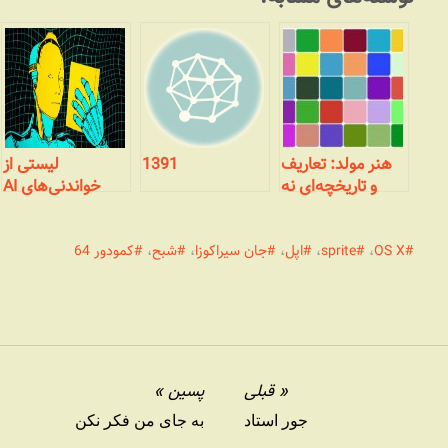
هنر مولد: تعاریف
1391
لیستی از
و تاریخچه‌ای نه
خواندنی‌های AI
چندان مختصر
OS X
،
sprite
،
اپل
،
جان سیراکوزا
،
شبح
،
کمودور 64
قبلی
پسین
جور استاد
به جای من فکر نکن