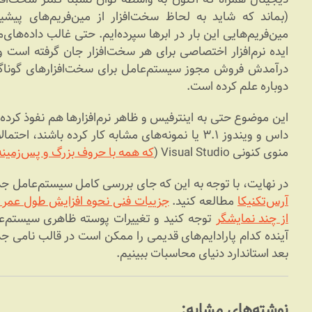
(بماند که شاید به لحاظ سخت‌افزار از مین‌فریم‌های پیشی
مین‌فریم‌هایی این بار در ابرها سپرده‌ایم. حتی غالب داده‌ها
ایده نرم‌افزار اختصاصی برای هر سخت‌افزار جان گرفته اس
درآمدش فروش مجوز سیستم‌عامل برای سخت‌افزارهای گوناگون 
دوباره علم کرده است.
این موضوع حتی به اینترفیس و ظاهر نرم‌افزارها هم نفوذ کرده
داس و ویندوز ۳.۱ یا نمونه‌های مشابه کار کرده باشند
منوی کنونی Visual Studio (
که همه با حروف بزرگ و پس‌زمینه
در نهایت، با توجه به این که جای بررسی کامل سیستم‌عامل ج
آرس‌تکنیکا
مطالعه کنید.
جزییات فنی نحوه افزایش طول عمر ب
از چند نمایشگر
توجه کنید و تغییرات پوسته ظاهری سیستم‌عامل
آینده کدام پارادایم‌های قدیمی را ممکن است در قالب نامی جدی
بعد استاندارد دنیای محاسبات ببینیم.
نوشته‌های مشابه: