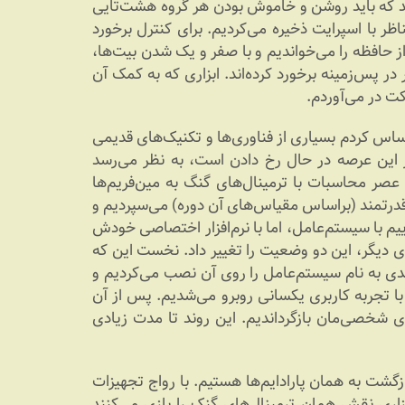
عاد ۲۴ در ۲۱ پیکسل بودند که باید روشن و خاموش بودن هر گروه هشت‌تایی
P در یک بایت حافظه متناظر با اسپرایت ذخیره می‌کردیم. برای کنترل برخورد
یم مقدار یک خانه از حافظه را می‌خواندیم و با صفر و یک شدن بیت‌ها،
در پس‌زمینه برخورد کرده‌اند. ابزاری که به کمک آن
کت در می‌آوردم.
اس کردم بسیاری از فناوری‌ها و تکنیک‌های قدیمی
این عرصه در حال رخ دادن است، به نظر می‌رسد
عصر محاسبات با ترمینال‌های گنگ به مین‌فریم‌ها
درتمند (براساس مقیاس‌های آن دوره) می‌سپردیم و
ییم با سیستم‌عامل، اما با نرم‌افزار اختصاصی خودش
 دیگر، این دو وضعیت را تغییر داد. نخست این که
حدی به نام سیستم‌عامل را روی آن نصب می‌کردیم و
ا تجربه کاربری یکسانی روبرو می‌شدیم. پس از آن
ی شخصی‌مان بازگرداندیم. این روند تا مدت زیادی
ازگشت به همان پارادایم‌ها هستیم. با رواج تجهیزات
زاری نقش همان ترمینال‌های گنک را بازی می‌کنند