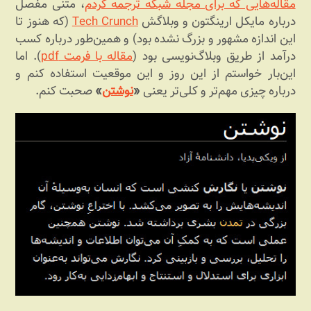
مقاله‌هایی که برای مجله شبکه ترجمه کردم
، متنی مفصل
درباره مایکل ارینگتون و وبلاگش
Tech Crunch
(که هنوز تا
این اندازه مشهور و بزرگ نشده بود) و همین‌طور درباره کسب
درآمد از طریق وبلاگ‌نویسی بود (
مقاله با فرمت pdf
). اما
این‌بار خواستم از این روز و این موقعیت استفاده کنم و
درباره چیزی مهم‌تر و کلی‌تر یعنی
«
نوشتن
»
صحبت کنم.