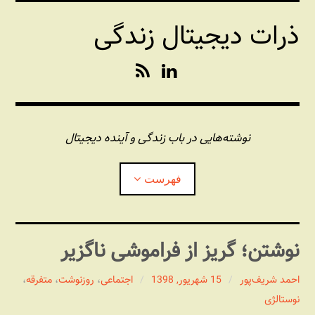
فتن
ذرات دیجیتال زندگی
ه
حتوا
R
L
S
i
S
n
k
e
نوشته‌هایی در باب زندگی و آینده دیجیتال
d
I
فهرست
n
درباره این وبلاگ
نوشتن؛ گریز از فراموشی ناگزیر
مجله شبکه
بازکردن
زیرفهر
احمد شریف‌پور
15 شهریور, 1398
اجتماعی
،
روزنوشت
،
متفرقه
،
نوستالژی
پندهای یونیکسی استاد «فو»
بازکردن
زیرفهر