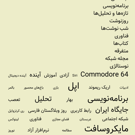
برنامه‏‌نویسی
تازه‌‌ها و تحلیل‌ها
روزنوشت
شب نوشت‌ها
فناوری
کتاب‌ها
متفرقه
مجله شبکه
نوستالژی
Commodore 64
آینده
آزادی
آموزش
Siri
آینده دیجیتال
اپل
اریک ریموند
ادبیات
بازی
باغ‌های محصور
بالمر
برنامه‌نویسی
تحلیل
بهار
تعصب
جایگاه ایران
رابط کاربری
روز وبلاگستان فارسی
ری کرتزوایل
شبکه اجتماعی
فناوری
عربستان
فضای مجازی
لینوکس
مایکروسافت
نرم‌افزار آزاد
مطالعه
نوروز