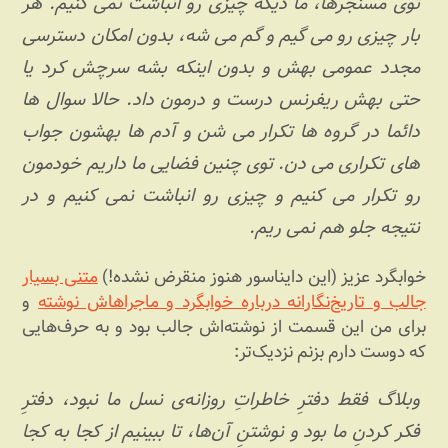
توی مسنجرها، ما دیگه چیزی رو انباشت نمی کنیم. هر
بار چیزی رو می گیم و گم می شه، بدون امکان دسترسی
مجدد عمومی بهش و بدون اینکه بشه سرچش کرد یا
حتی بهش ریفرنس درست و درمون داد. حالا سوال ها
دائما در گروه ها تکرار می شن و آدم ها بهشون جواب
های تکراری می دن. توی چنین فضایی ما داریم خودمون
رو تکرار می کنیم و چیزی رو انباشت نمی کنیم و در
نتیجه جلو هم نمی ریم.
خوابگرد عزیز (این دایناسور هنوز منقرض نشده!)
متنی بسیار
جالب و تاریخ‌نگارانه درباره خوابگرد و ماجراهاش نوشته
و
برای من این قسمت از نوشته‌اش جالب بود و به حرف‌هایی
که دوست دارم بزنم نزدیک‌تر:
وبلاگ فقط دفترِ خاطراتِ روزانه‌ی نسل ما نبود، دفترِ
فکر کردنِ ما بود و نوشتنِ آن‌ها، تا ببینیم از کجا به کجا