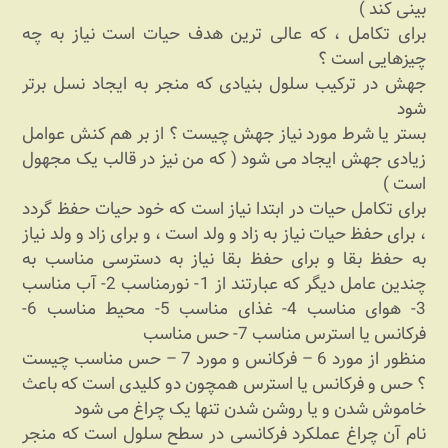
بینی کند )
برای تکامل ، که عالی ترین هدف حیات است نیاز به چه
چیزهایی است ؟
جهش در ترکیب سلول بنیادی که منجر به ایجاد نسل برتر
شود
بستر یا شرط مورد نیاز جهش چیست ؟ از بر هم کنش عوامل
زیادی جهش ایجاد می شود ( که من نیز در قالب یک مجهول
است )
برای تکامل حیات در ابتدا نیاز است که خود حیات حفظ گردد
، برای حفظ حیات نیاز به زاد و ولد است ، و برای زاد و ولد نیاز
به حفظ بقا و برای حفظ بقا نیاز به دسترسی مناسب به
چندین عامل دیگر که عبارتند از 1- نورمناسب 2- آب مناسب
3- هوای مناسب 4- غذای مناسب 5- محیط مناسب 6-
فرکانس یا استرس مناسب 7- حس مناسب
منظور از مورد 6 – فرکانس و مورد 7 – حس مناسب چیست
؟ حس و فرکانس یا استرس همچون دو کلیدی است که باعث
خاموش شدن و یا روشن شدن تنها یک چراغ می شود
نام آن چراغ عملکرد فرکانسی در سطح سلول است که منجر