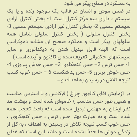
به عملکرد در سطح پیکر می شود
در ضمن موش و انسان در قالب یک موجود زنده و یا یک
سیستم ، دارای سه مرکز کنترل است 1- بخش کنترل ارادی
سیستم عصبی 2- بخش کنترل غیر ارادی سیستم عصبی 3-
بخش کنترل سلولی ( بخش کنترل سلولی شامل همه
سلولهای پیکر است و عملکرد صحیح آن مشابه دموکراسی
است که البته قابل تبدیل شدن به دیکداتوری و سایر
سیستمهای حکمرانی تعریف شده ی تاکنون و آینده است )
1- حس ترس 2– حس کنجکاوی 3– حس خوش پیروزی 4-
حس خوش برتری 5- حس بد شکست 6 – حس خوب کسب
نتیجه تلاش در رسیدن به اهداف و ….
در آزمایش آقای کالهون چراغ ( فرکانس و یا استرس مناسب
و همین طور حس مناسب ) خاموش شده است و بهشت مد
نظر ایشان به جهنمی تبدیل شده است که باعث تعجب همه
شده است و به عبارت بهتر حس ترس ، حس کنجکاوی ،
حس خوب کسب نتیجه تلاش در رسیدن به اهداف ، به کل از
زندگی موش ها حذف شده است و مانند این است که غذای