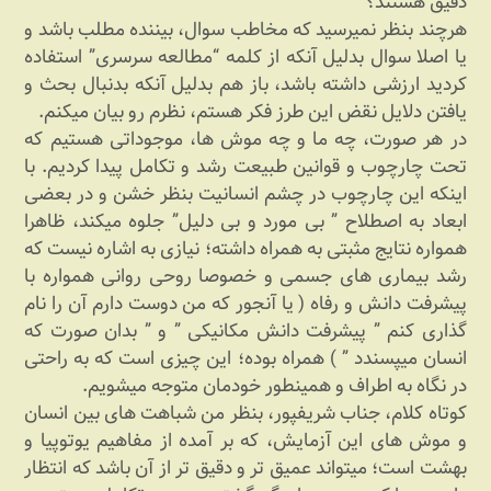
دقیق هستند؟”
هرچند بنظر نمیرسید که مخاطب سوال، بیننده مطلب باشد و
یا اصلا سوال بدلیل آنکه از کلمه “مطالعه سرسری” استفاده
کردید ارزشی داشته باشد، باز هم بدلیل آنکه بدنبال بحث و
یافتن دلایل نقض این طرز فکر هستم، نظرم رو بیان میکنم.
در هر صورت، چه ما و چه موش ها، موجوداتی هستیم که
تحت چارچوب و قوانین طبیعت رشد و تکامل پیدا کردیم. با
اینکه این چارچوب در چشم انسانیت بنظر خشن و در بعضی
ابعاد به اصطلاح ” بی مورد و بی دلیل” جلوه میکند، ظاهرا
همواره نتایج مثبتی به همراه داشته؛ نیازی به اشاره نیست که
رشد بیماری های جسمی و خصوصا روحی روانی همواره با
پیشرفت دانش و رفاه ( یا آنجور که من دوست دارم آن را نام
گذاری کنم ” پیشرفت دانش مکانیکی ” و ” بدان صورت که
انسان میپسندد ” ) همراه بوده؛ این چیزی است که به راحتی
در نگاه به اطراف و همینطور خودمان متوجه میشویم.
کوتاه کلام، جناب شریفپور، بنظر من شباهت های بین انسان
و موش های این آزمایش، که بر آمده از مفاهیم یوتوپیا و
بهشت است؛ میتواند عمیق تر و دقیق تر از آن باشد که انتظار