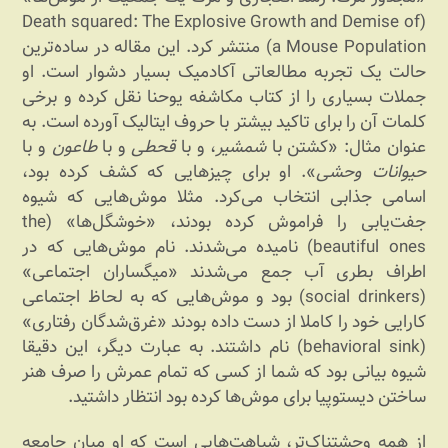
(Death squared: The Explosive Growth and Demise of
a Mouse Population) منتشر کرد. این مقاله در ساده‌ترین
حالت یک تجربه مطالعاتی آکادمیک بسیار دشوار است. او
جملات بسیاری را از کتاب مکاشفه یوحنا نقل کرده و برخی
کلمات آن را برای تاکید بیشتر با حروف ایتالیک آورده است. به
عنوان مثال: «کشتن با
شمشیر
، و با
قحطی
و با
طاعون
و با
حیوانات وحشی
». او برای چیزهایی که کشف کرده بود،
اسامی جذابی انتخاب می‌کرد. مثلا موش‌هایی که شیوه
جفت‌یابی را فراموش کرده بودند، «خوشگل‌ها» (the
beautiful ones) نامیده می‌شدند. نام موش‌هایی که در
اطراف بطری آب جمع می‌شدند «میگساران اجتماعی»
(social drinkers) بود و موش‌هایی که به لحاظ اجتماعی
کارایی خود را کاملا از دست داده بودند «غرق‌شدگان رفتاری»
(behavioral sink) نام داشتند. به عبارت دیگر، این دقیقا
شیوه بیانی بود که شما از کسی که تمام عمرش را صرف هنر
ساختن دیستوپیا برای موش‌ها کرده بود انتظار داشتید.
از همه وحشتناک‌تر، شباهت‌هایی است که او میان جامعه