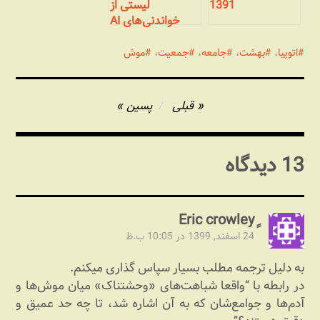
1391
لیستی از
خواندنی‌های AI
اتوپیا
،
بهشت
،
جامعه
،
جمعیت
،
موش
راهبری
قبلی
پسین
نوشته
13 دیدگاه
24 اسفند, 1399 در 10:05 ب.ظ
به دلیل ترجمه مطلب بسیار سپاس گذاری میکنم.
در رابطه با “واقعا شباهت‌های «وحشتناک» میان موش‌ها و
آدم‌ها و جوامع‌شان که به آن اشاره شد، تا چه حد عمیق و