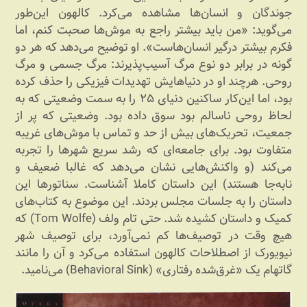
جوندگان و انسان‌ها مشاهده می‌کرد. کالهون این‌طور
می‌گوید: «من باید بیشتر راجع به موش‌ها صحبت کنم، اما
فکرم بیشتر درگیر انسان‌هاست». او توضیح می‌دهد که هر دو
گونه در برابر دو نوع مرگ آسیب‌پذیرند: مرگ جسمی و مرگ
روحی. هرچند او در دنیاهایش تهدیدات فیزیکی را حذف کرده
بود، اما این‌کار ساکنین دنیای ۲۵ را به سمت وضعیتی که به
لحاظ روحی ناسالم بود سوق داده بود. وضعیتی که پر از
جمعیت، تحریک‌های بیش از حد و تماس با موش‌های غریبه
متفاوت بود. برای جامعه‌ای که رشد سریع شهرها را تجربه
می‌کند (و واکنش‌هایی نشان می‌دهد که غالبا ضعیف و
نابه‌جا هستند) این داستان کاملا آشناست. سناتورها این
داستان را به جلسات مجلس بردند. این موضوع به کتاب‌های
کمیک و داستان کشیده شد. حتی تام ولف (Tom Wolfe) که
هیچ وقت در توصیف‌ها کم نمی‌آورد، برای توصیف شهر
نیویورک از اصطلاحات کالهون استفاده می‌کرد و آن را مانند
گاتهام یک «غرق‌شده رفتاری» (Behavioral Sink) می‌نامید.