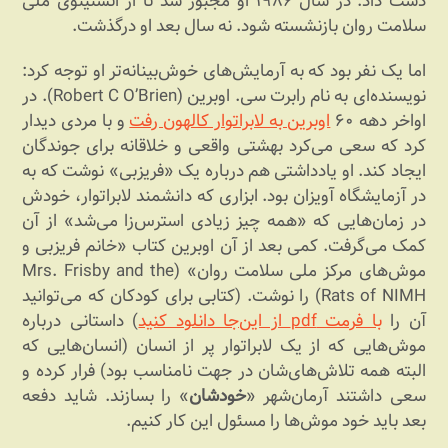
دست داد. در سال ۱۹۸۶ او مجبور شد تا از انستیتوی ملی
سلامت روان بازنشسته شود. نه سال بعد او درگذشت.
اما یک نفر بود که به آرمایش‌های خوش‌بینانه‌تر او توجه کرد:
نویسنده‌ای به نام رابرت سی. اوبرین (Robert C O’Brien). در
اواخر دهه ۶۰
اوبرین به لابراتوار کالهون رفت
و با مردی دیدار
کرد که سعی می‌کرد بهشتی واقعی و خلاقانه برای جوندگان
ایجاد کند. او یادداشتی هم درباره یک «فریزبی» نوشت که به
در آزمایشگاه آویزان بود. ابزاری که دانشمند لابراتوار، خودش
در زمان‌هایی که «همه چیز زیادی استرس‌زا می‌شد» از آن
کمک می‌گرفت. کمی بعد از آن اوبرین کتاب «خانم فریزبی و
موش‌های مرکز ملی سلامت روان» (Mrs. Frisby and the
Rats of NIMH) را نوشت. (کتابی برای کودکان که می‌توانید
آن را
با فرمت pdf از این‌جا دانلود کنید
) داستانی درباره
موش‌هایی که از یک لابراتوار پر از انسان (انسان‌هایی که
البته همه تلاش‌های‌شان در جهت نامناسب بود) فرار کرده و
سعی داشتند آرمان‌شهر «
خودشان
» را بسازند. شاید دفعه
بعد باید خود موش‌ها را مسئول این کار کنیم.