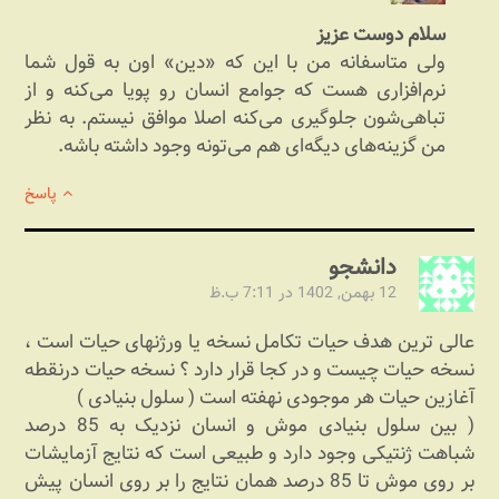
سلام دوست عزیز
ولی متاسفانه من با این که «دین» اون به قول شما
نرم‌افزاری هست که جوامع انسان رو پویا می‌کنه و از
تباهی‌شون جلوگیری می‌کنه اصلا موافق نیستم. به نظر
من گزینه‌های دیگه‌ای هم می‌تونه وجود داشته باشه.
پاسخ
دانشجو
12 بهمن, 1402 در 7:11 ب.ظ
عالی ترین هدف حیات تکامل نسخه یا ورژنهای حیات است ،
نسخه حیات چیست و در کجا قرار دارد ؟ نسخه حیات درنقطه
آغازین حیات هر موجودی نهفته است ( سلول بنیادی )
( بین سلول بنیادی موش و انسان نزدیک به 85 درصد
شباهت ژنتیکی وجود دارد و طبیعی است که نتایج آزمایشات
بر روی موش تا 85 درصد همان نتایج را بر روی انسان پیش