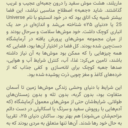
ماریلند، هشت موش سفید را درون جعبه‌ای عجیب و غریب
گذاشتند. شاید «جعبه» اصطلاح مناسبی نباشد، این فضا
بیشتر شبیه یک اتاق بود که در خود انستیتو با نام Universe
25 یا «دنیای ۲۵» شناخته می‌شد و اندازه‌ای در حد یک
انباری کوچک داشت. خود موش‌ها سلامت و سرحال بودند و
از میان مجموعه موش‌های پرورش یافته در آرمایشگاه
دست‌چین شده بودند. کل فضا در اختیار آن‌ها بود، فضایی که
همه چیزهایی را که ممکن بود موش‌ها به آن نیاز داشته
باشند، تامین می‌کرد: غذا، آب، کنترل شرایط آب و هوایی،
صدها جعبه کوچک برای لانه‌سازی و کفی جذاب که از
خرده‌های کاغذ و مغز چوبی ذرت پوشیده شده بود.
این شرایط با دنیای وحشی زندگی موش‌ها زمین تا آسمان
متفاوت بود، بدون گربه‌، بدون تله و بدون زمستان‌های
طولانی. شرایط‌شان حتی از موش‌های معمول آزمایشگاه (که
آدم‌هایی با روپوش سفید و سرنگ یا اسکالپلی در دست دائم
مزاحم‌شان می‌شوند) هم بهتر بود. ساکنان دنیای ۲۵، تقریبا
به حال خود رها شدند. آن‌ها تنها متعلق به مردی بودند که به