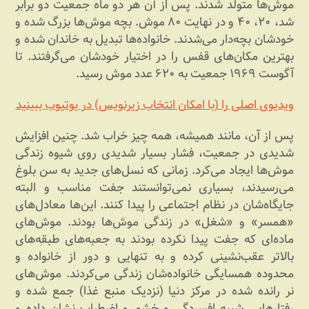
موش‌ها متولد شدند. پس از آن هر دو ماه جمعیت دو برابر
شد، ۲۰، ۴۰ و در نهایت ۸۰ موش. بچه موش‌ها بزرگ شده و
خودشان بچه‌دار می‌شدند. خانواده‌ها تبدیل به خاندان شده و
بهترین مکان‌های قفس را در اختیار خودشان می‌گرفتند. تا
آگوست ۱۹۶۹ جمعیت به ۶۲۰ عدد موش رسید.
ویدیوی اصلی را (با امکان انتخاب زیرنویس) در یوتیوب ببینید
پس از آن، مانند همیشه، همه چیز خراب شد. چنین افزایش
شدیدی در جمعیت، فشار بسیار شدیدی روی شیوه زندگی
موش‌ها ایجاد می‌کرد. زمانی که نسل‌های جدید به سن بلوغ
می‌رسیدند، بسیاری نمی‌توانستند جفت مناسب و البته
جایگاه‌شان در نظام اجتماعی را پیدا کنند. این‌ها معادل‌های
«همسر» و «شغل» در زندگی موش‌ها بودند. موش‌های
ماده‌ای که جفت پیدا نکرده بودند به جعبه‌های طبقه‌های
بالاتر عقب‌نشینی کرده و به تنهایی و دور از خانواده و
محدوده همسایگی خانواده‌شان زندگی می‌کردند. موش‌های
نر رانده شده در مرکز دنیا (نزدیک منبع غذا) جمع شده و
رفتارهایی شبیه افسردگی و خشم و اضطراب نشان داده و