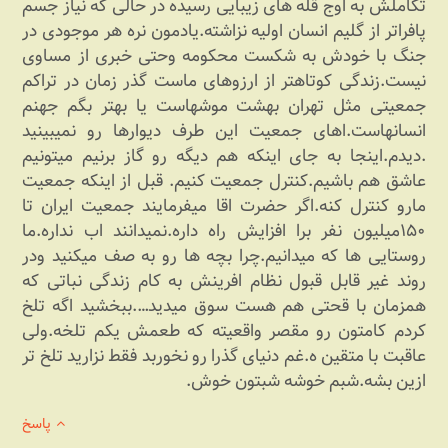
تکاملش به اوج قله های زیبایی رسیده در حالی که نیاز جسم
پافراتر از گلیم انسان اولیه نزاشته.یادمون نره هر موجودی در
جنگ با خودش به شکست محکومه وحتی خبری از مساوی
نیست.زندگی کوتاهتر از ارزوهای ماست گذر زمان در تراکم
جمعیتی مثل تهران بهشت موشهاست یا بهتر بگم جهنم
انسانهاست.اهای جمعیت این طرف دیوارها رو نمیبینید
.دیدم.اینجا به جای اینکه هم دیگه رو گاز برنیم میتونیم
عاشق هم باشیم.کنترل جمعیت کنیم. قبل از اینکه جمعیت
مارو کنترل کنه.اگر حضرت اقا میفرمایند جمعیت ایران تا
۱۵۰میلیون نفر برا افزایش راه داره.نمیدانند اب نداره.ما
روستایی ها که میدانیم.چرا بچه ها رو به صف میکنید ودر
روند غیر قابل قبول نظام افرینش به کام زندگی نباتی که
همزمان با قحتی هم هست سوق میدید….ببخشید اگه تلخ
کردم کامتون رو مقصر واقعیته که طعمش یکم تلخه.ولی
عاقبت با متقین ه.غم دنیای گذرا رو نخوربد فقط نزارید تلخ تر
ازین بشه.شبم خوشه شبتون خوش.
پاسخ