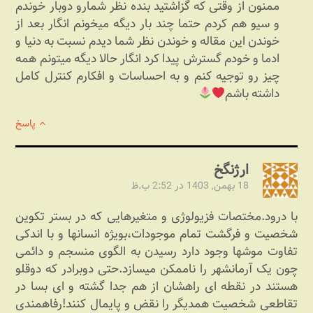
ممنون از وقتی که گزاشتید بنده نظر شمارو دوبار خوندم
و سیو هم کردم حتما چند بار دیگه میخونم انگار بعد از
خوندن این مقاله و خوندن نظر شما دیدم نسبت به دنیا و
ادما و خودم گسترش پیدا کرد انگار حالا دیگه میتونم همه
چیز رو توجیه کنم و به احساسات و افکارم کنترل کامل
داشته باشم
پاسخ
ارژنگخ
18 بهمن, 1403 در 2:52 ب.ظ
با درود.مختصات فزیولوژی و متغیرهایی که در بستر تکوین
شخصیت و فرگشت تمام موجودات،بویژه انسانها و با اندکی
تفاوت موشها وجود دارد رسیدن به الگوی منسجم و دائمی
چون یک آرمانشهر را ناممکن میسازد.حتی دوبرادر که دوقلو
هستند در نقطه ای راهشان از هم جدا گشته و ای بسا در
تقاطعی شخصیت همدیگر را نقض و پایمال کنند!رفاهمندی