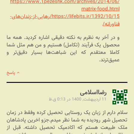
https://www.1pezeshk.com/archives/2014/06/
matrix-food.html
https://lifebits.ir/1392/10/15/رهایی-از-زندان‌های-
فناورانه/
و در آخر به نظرم به نکته دقیقی اشاره کردید. همه ما
محصول یک فرآیند (تکامل) هستیم و من هم مثل شما
کاملا معتقدم که این شباهت‌ها بسیار دقیق‌تر و
عمیق‌ترند.
پاسخ
رضااسلامی
11 اردیبهشت, 1400 در 0:13 ق.ظ
سلام دارم از زبان یک روستایی تحصیل کرده وفقط در زمان
تحصیل شهر رودیده به شما نظر میدم.جزو اخرین پادشاهان
ملک طبیعت هستم که اکادمیک تحصیل داشته. قبل از