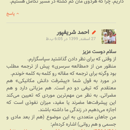
داریم. چرا که هردوی مان گم گشته در مسیر تکامل هستیم.
پاسخ
احمد شریف‎پور
27 اسفند, 1399 در 6:05 ب.ظ
سلام دوست عزیز
از وقتی که برای نظر دادن گذاشتید سپاسگزارم.
منظور من از «مطالعه سرسری» پیش از ترجمه مطلب
بود وگرنه برای ترجمه که مقاله رو کلمه به کلمه خوندم.
در مورد به قول شما «پیشرفت دانش مکانیکی» هم
معتقدم که تیغی دو دم است. هم مزیاتی دارد و هم
مضراتی. به نظر من مهم‌ترین موردی که تعیین می‌کند
این پیشرفت‌ها مضرند یا مفید، میزان نفوذی است که
اجازه می‌دهیم در زندگی ما داشته باشند.
من جاهای متعددی به این موضوع (هم از بعد مادی و
جسمی و هم روانی) اشاره کرده‌ام: