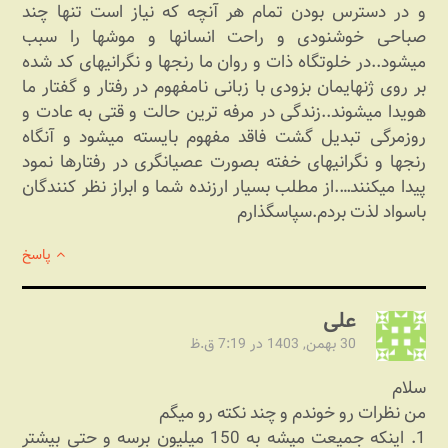
و در دسترس بودن تمام هر آنچه که نیاز است تنها چند
صباحی خوشنودی و راحت انسانها و موشها را سبب
میشود..در خلوتگاه ذات و روان ما رنجها و نگرانیهای کد شده
بر روی ژنهایمان بزودی با زبانی نامفهوم در رفتار و گفتار ما
هویدا میشوند..زندگی در مرفه ترین حالت و قتی به عادت و
روزمرگی تبدیل گشت فاقد مفهوم بایسته میشود و آنگاه
رنجها و نگرانیهای خفته بصورت عصیانگری در رفتارها نمود
پیدا میکنند….از مطلب بسیار ارزنده شما و ابراز نظر کنندگان
باسواد لذت بردم.سپاسگذارم
پاسخ
علی
30 بهمن, 1403 در 7:19 ق.ظ
سلام
من نظرات رو خوندم و چند نکته رو میگم
1. اینکه جمیعت میشه به 150 میلیون برسه و حتی بیشتر