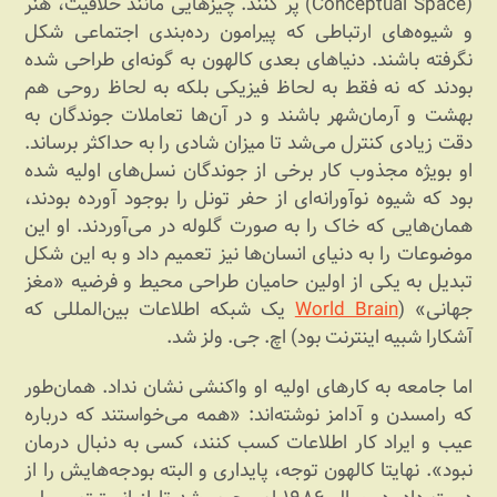
(Conceptual Space) پر کنند. چیزهایی مانند خلاقیت، هنر
و شیوه‌های ارتباطی که پیرامون رده‌بندی اجتماعی شکل
نگرفته باشند. دنیاهای بعدی کالهون به گونه‌ای طراحی شده
بودند که نه فقط به لحاظ فیزیکی بلکه به لحاظ روحی هم
بهشت و آرمان‌شهر باشند و در آن‌ها تعاملات جوندگان به
دقت زیادی کنترل می‌شد تا میزان شادی را به حداکثر برساند.
او بویژه مجذوب کار برخی از جوندگان نسل‌های اولیه شده
بود که شیوه نوآورانه‌ای از حفر تونل را بوجود آورده بودند،
همان‌هایی که خاک را به صورت گلوله در می‌آوردند. او این
موضوعات را به دنیای انسان‌ها نیز تعمیم داد و به این شکل
تبدیل به یکی از اولین حامیان طراحی محیط و فرضیه «مغز
جهانی» (
World Brain
یک شبکه اطلاعات بین‌المللی که
آشکارا شبیه اینترنت بود) اچ. جی. ولز شد.
اما جامعه به کارهای اولیه او واکنشی نشان نداد. همان‌طور
که رامسدن و آدامز نوشته‌اند: «همه می‌خواستند که درباره
عیب و ایراد کار اطلاعات کسب کنند، کسی به دنبال درمان
نبود». نهایتا کالهون توجه، پایداری و البته بودجه‌هایش را از