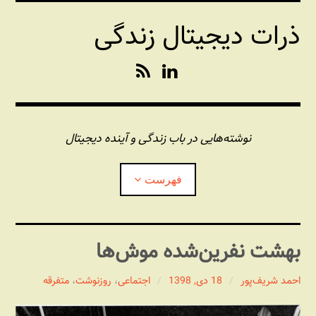
فتن
ذرات دیجیتال زندگی
ه
حتوا
R
L
S
i
S
n
k
e
نوشته‌هایی در باب زندگی و آینده دیجیتال
d
I
فهرست
n
درباره این وبلاگ
بهشت نفرین‌شده موش‌ها
مجله شبکه
بازکردن
زیرفهر
احمد شریف‌پور
18 دی, 1398
اجتماعی
،
روزنوشت
،
متفرقه
پندهای یونیکسی استاد «فو»
بازکردن
زیرفهر