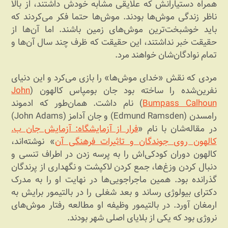
همراه دستیارانش که علایقی مشابه خودش داشتند، از بالا
ناظر زندگی موش‌ها بودند. موش‌ها حتما فکر می‌کردند که
باید خوشبخت‌ترین موش‌های زمین باشند. اما آن‌ها از
حقیقت خبر نداشتند، این حقیقت که ظرف چند سال آن‌ها و
تمام نوادگان‌شان خواهند مرد.
مردی که نقش «خدای موش‌ها» را بازی می‌کرد و این دنیای
نفرین‌شده را ساخته بود جان بومپاس کالهون (
John
Bumpass Calhoun
) نام داشت. همان‌طور که ادموند
رامسدن (Edmund Ramsden) و جان آدامز (John Adams)
در مقاله‌شان با نام «
فرار از آزمایشگاه: آزمایش جان ب.
کالهون روی جوندگان و تاثیرات فرهنگی آن
» نوشته‌اند،
کالهون دوران کودکی‌اش را به پرسه زدن در اطراف تنسی و
دنبال کردن وزغ‌ها، جمع کردن لاکپشت و نگهداری از پرندگان
گذرانده بود. همین ماجراجویی‌ها در نهایت او را به مدرک
دکترای بیولوژی رساند و بعد شغلی را در بالتیمور برایش به
ارمغان آورد. در بالتیمور وظیفه او مطالعه رفتار موش‌های
نروژی بود که یکی از بلایای اصلی شهر بودند.