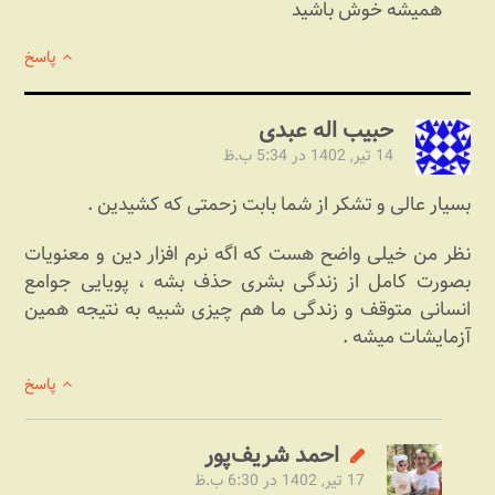
همیشه خوش باشید
پاسخ
حبیب اله عبدی
14 تیر, 1402 در 5:34 ب.ظ
بسیار عالی و تشکر از شما بابت زحمتی که کشیدین .
نظر من خیلی واضح هست که اگه نرم افزار دین و معنویات
بصورت کامل از زندگی بشری حذف بشه ، پویایی جوامع
انسانی متوقف و زندگی ما هم چیزی شبیه به نتیجه همین
آزمایشات میشه .
پاسخ
احمد شریف‌پور
17 تیر, 1402 در 6:30 ب.ظ