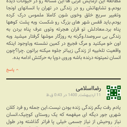
مطالعه این ازمایش غربی ها این مساله رو در حیوانات دیده
بودم.و تشابهاتش رو در زندگی در تهران با انسانهای اونجا
وتغییر سریع خلق وخوی شون کاملا ملموس درک کرده
بودم.باید قفس شهر های بزرگ رو شکست وبه پشت کوهها
پناه برد.معادلش تو قران هجرته وتوی عرف پناه بردن به
زندگی بی سروصدا‌.وگرنه به روزگار موشها گرفتار میشید وبه
اون خو میکنید و مرگ فجیع در کمین نشسته وباوجود اینکه
واقعیت تلخییه از زندگی زیباتر جلوه میکنه براتون .چرا؟چون
انسان نمیتونه درنده باشه وروی دوپا به حرکتش ادامه بده.
پاسخ
رضااسلامی
11 اردیبهشت, 1400 در 0:43 ق.ظ
یادم رفت بگم زندگی زنده بودن نیست.این جمله رو فرد کلان
شهری جور دیگه ای میفهمه که یک روستای کوچیک.انسان
نیاز روحیش از نیاز جسمی خیلی پا فراتر گذاشته ودر طول