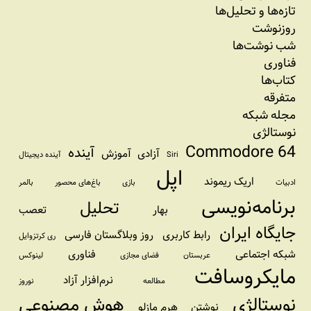
تازه‌‌ها و تحلیل‌ها
روزنوشت
شب نوشت‌ها
فناوری
کتاب‌ها
متفرقه
مجله شبکه
نوستالژی
Commodore 64
آینده
آزادی
آموزش
Siri
آینده دیجیتال
اپل
اریک ریموند
ادبیات
بازی
باغ‌های محصور
بالمر
برنامه‌نویسی
تحلیل
بهار
تعصب
جایگاه ایران
رابط کاربری
روز وبلاگستان فارسی
ری کرتزوایل
شبکه اجتماعی
فناوری
عربستان
فضای مجازی
لینوکس
مایکروسافت
نرم‌افزار آزاد
مطالعه
نوروز
نوستالژی
هوش مصنوعی
نوشتن
هرم مازلو