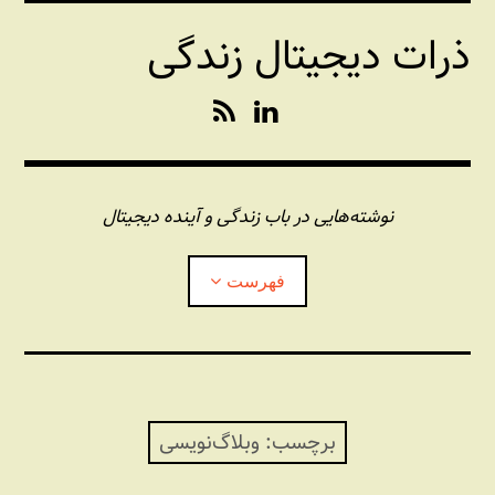
فتن
ذرات دیجیتال زندگی
ه
حتوا
R
L
S
i
S
n
k
e
نوشته‌هایی در باب زندگی و آینده دیجیتال
d
I
فهرست
n
درباره این وبلاگ
مجله شبکه
بازکردن
زیرفهر
برچسب:
وبلاگ‌نویسی
پندهای یونیکسی استاد «فو»
بازکردن
زیرفهر