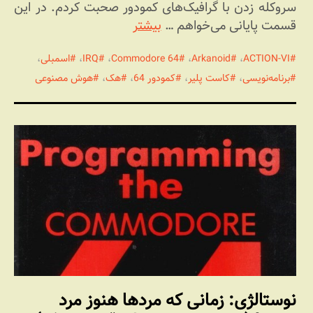
سروکله زدن با گرافیک‌های کمودور صحبت کردم. در این
قسمت پایانی می‌خواهم …
بیشتر
ACTION-VI
،
Arkanoid
،
Commodore 64
،
IRQ
،
اسمبلی
،
برنامه‌نویسی
،
کاست پلیر
،
کمودور 64
،
هک
،
هوش مصنوعی
نوستالژی: زمانی که مردها هنوز مرد