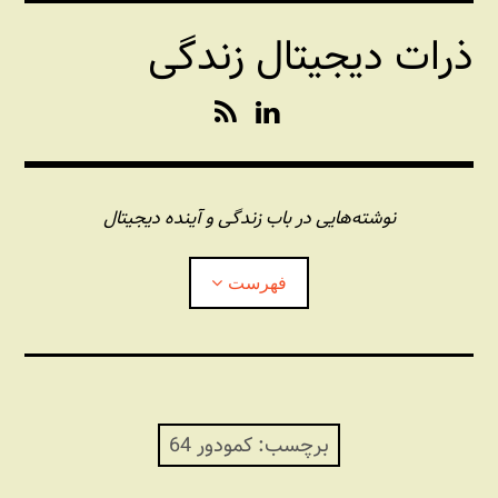
فتن
ذرات دیجیتال زندگی
ه
حتوا
R
L
S
i
S
n
k
e
نوشته‌هایی در باب زندگی و آینده دیجیتال
d
I
فهرست
n
درباره این وبلاگ
مجله شبکه
بازکردن
زیرفهر
برچسب:
کمودور 64
پندهای یونیکسی استاد «فو»
بازکردن
زیرفهر