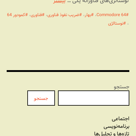
نوستالژی‌های فناورانه یکی …
بیشتر
Commodore 64
،
بهار
،
ضریب نفوذ فناوری
،
فناوری
،
کمودور 64
،
نوستالژی
جستجو
جستجو
اجتماعی
برنامه‏‌نویسی
تازه‌‌ها و تحلیل‌ها