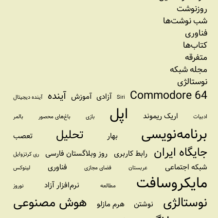
روزنوشت
شب نوشت‌ها
فناوری
کتاب‌ها
متفرقه
مجله شبکه
نوستالژی
Commodore 64
آینده
آزادی
آموزش
Siri
آینده دیجیتال
اپل
اریک ریموند
ادبیات
بازی
باغ‌های محصور
بالمر
برنامه‌نویسی
تحلیل
بهار
تعصب
جایگاه ایران
رابط کاربری
روز وبلاگستان فارسی
ری کرتزوایل
شبکه اجتماعی
فناوری
عربستان
فضای مجازی
لینوکس
مایکروسافت
نرم‌افزار آزاد
مطالعه
نوروز
نوستالژی
هوش مصنوعی
نوشتن
هرم مازلو