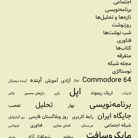
اجتماعی
برنامه‏‌نویسی
تازه‌‌ها و تحلیل‌ها
روزنوشت
شب نوشت‌ها
فناوری
کتاب‌ها
متفرقه
مجله شبکه
نوستالژی
Commodore 64
آینده
آزادی
آموزش
Siri
آینده دیجیتال
اپل
اریک ریموند
ادبیات
بازی
باغ‌های محصور
بالمر
برنامه‌نویسی
تحلیل
بهار
تعصب
جایگاه ایران
رابط کاربری
روز وبلاگستان فارسی
ری کرتزوایل
شبکه اجتماعی
فناوری
عربستان
فضای مجازی
لینوکس
مایکروسافت
نرم‌افزار آزاد
مطالعه
نوروز