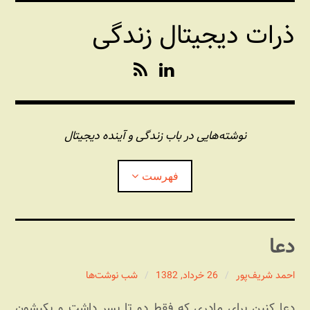
فتن
ذرات دیجیتال زندگی
ه
حتوا
R
L
S
i
S
n
k
e
نوشته‌هایی در باب زندگی و آینده دیجیتال
d
I
فهرست
n
درباره این وبلاگ
دعا
مجله شبکه
بازکردن
زیرفهر
احمد شریف‌پور
26 خرداد, 1382
شب نوشت‌ها
پندهای یونیکسی استاد «فو»
بازکردن
دعا کنین برای مادری که فقط دو تا پسر داشت و یکیشون
زیرفهر