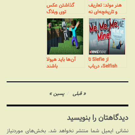
هنر مولد: تعاریف
گذاشتن عکس
و تاریخچه‌ای نه
توی وبلاگ
چندان مختصر
از Slefie تا
آن‌ها باید هیولا
Selfish، درباب
باشند
خصوصیات نسل
جدید
راهبری
قبلی
پسین
نوشته
دیدگاهتان را بنویسید
نشانی ایمیل شما منتشر نخواهد شد.
بخش‌های موردنیاز