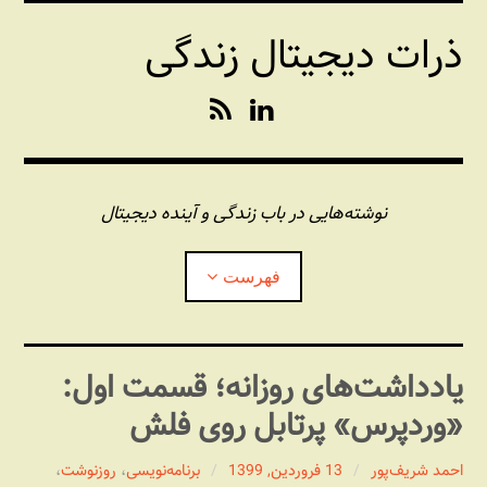
فتن
ذرات دیجیتال زندگی
ه
حتوا
R
L
S
i
S
n
k
e
نوشته‌هایی در باب زندگی و آینده دیجیتال
d
I
فهرست
n
درباره این وبلاگ
یادداشت‌های روزانه؛ قسمت اول:
«وردپرس» پرتابل روی فلش
مجله شبکه
بازکردن
زیرفهر
احمد شریف‌پور
13 فروردین, 1399
برنامه‏‌نویسی
،
روزنوشت
،
پندهای یونیکسی استاد «فو»
بازکردن
زیرفهر