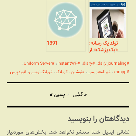
چندان مختصر
تولد یک رسانه:
1391
«یک پزشک» از
وبلاگ تا رسانه‌ای
جمعی
،
Uniform Server
،
InstantWP
،
diary
،
daily journaling
xampp
،
برنامه‌نویسی
،
نوشتن
،
وبلاگ
،
وبلاگ‌نویسی
،
وردپرس
راهبری
قبلی
پسین
نوشته
دیدگاهتان را بنویسید
نشانی ایمیل شما منتشر نخواهد شد.
بخش‌های موردنیاز