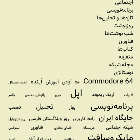
اجتماعی
برنامه‏‌نویسی
تازه‌‌ها و تحلیل‌ها
روزنوشت
شب نوشت‌ها
فناوری
کتاب‌ها
متفرقه
مجله شبکه
نوستالژی
Commodore 64
آینده
آزادی
آموزش
Siri
آینده دیجیتال
اپل
اریک ریموند
ادبیات
بازی
باغ‌های محصور
بالمر
برنامه‌نویسی
تحلیل
بهار
تعصب
جایگاه ایران
رابط کاربری
روز وبلاگستان فارسی
ری کرتزوایل
شبکه اجتماعی
فناوری
عربستان
فضای مجازی
لینوکس
مایکروسافت
نرم‌افزار آزاد
مطالعه
نوروز