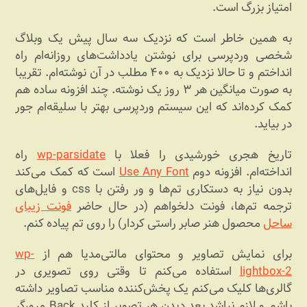
امتیاز بزرگ است.
به همین خاطر است که نزدیک سه سال پیش یک وبلاگ
شخصی وردپرسی برای نوشتن یادداشت‌های روزانه‌ام راه
انداختم و تا حالا نزدیک به ۴۰۰ مطلب در آن نوشته‌ام. تقریبا
به صورت میانگین هر ۳ روز یک نوشته. چند افزونه ساده هم
کمک کرده‌اند که این سیستم وردپرسی بهتر با سلیقه‌ام جور
در بیاید.
تاریخ هجری خورشیدی را فعلا با
wp-parsidate
راه
انداخته‌ام. افزونه دوم
Use Any Font
است که کمک می‌کند
بدون نیاز به دستکاری تم‌ها و ور رفتن با css و فایل‌های
ترجمه تم‌ها، فونت دلخواهم (در حال حاضر
فونت زیبای
ساحل
محصول هنر صابر راستی کردار) را روی تم پیاده کنم.
برای نمایش تصاویر و محتوای مالتی‌مدیا هم از
wp-
lightbox-2
استفاده می‌کنم تا وقتی روی تصویری در
گالری‌ها کلیک می‌کنم یک پخش‌کننده مناسب تصاویر داشته
باشم و لازم نباشد بعد دیدن هر تصویر از کلید Back مرورگر